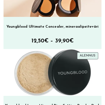
Youngblood Ultimate Concealer, mineraalipeiteväri
Hintaluokka
12,50
€
–
39,90
€
12,50€
TUOT
ALENNUS
–
ALEN
39,90€