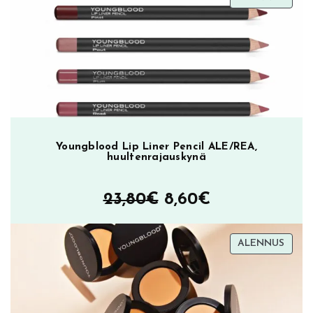
oli:
on:
ALEN
23,90€.
9,90€.
Youngblood Lip Liner Pencil ALE/REA,
huultenrajauskynä
Alkuperäinen
Nykyinen
23,80
€
8,60
€
hinta
hinta
TUOT
ALENNUS
oli:
on:
ALEN
23,80€.
8,60€.