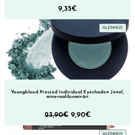
i
9,35
€
t
y
m
TUOT
ALENNUS
ALEN
ä
ä
r
ä
Youngblood Pressed Individual Eyeshadow Jewel,
mineraaliluomiväri
Alkuperäinen
Nykyinen
23,90
€
9,90
€
hinta
hinta
TUOT
ALENNUS