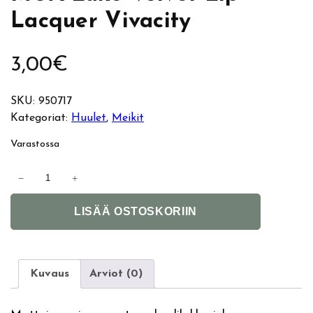
Lacquer Vivacity
3,00
€
SKU:
950717
Kategoriat:
Huulet
, 
Meikit
Varastossa
M
−
+
U
A
A
LISÄÄ OSTOSKORIIN
l
L
t
u
e
x
r
e
Kuvaus
Arviot (0)
n
V
a
e