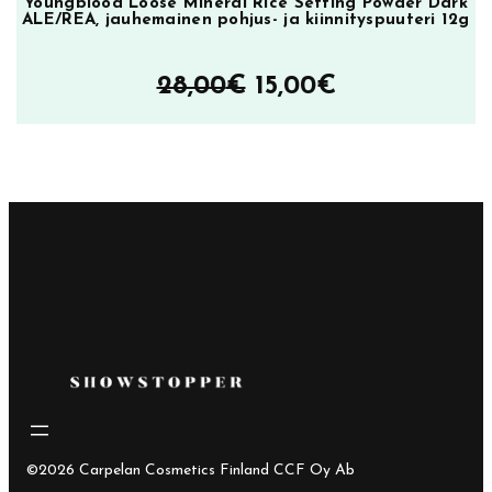
Youngblood Loose Mineral Rice Setting Powder Dark
ALE/REA, jauhemainen pohjus- ja kiinnityspuuteri 12g
Alkuperäinen
Nykyinen
28,00
€
15,00
€
hinta
hinta
oli:
on:
28,00€.
15,00€.
©2026 Carpelan Cosmetics Finland CCF Oy Ab