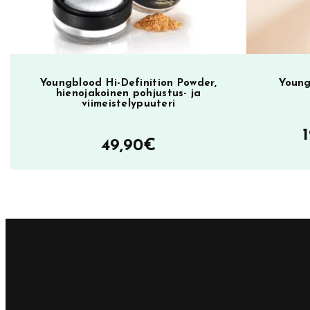
c
B
e
l
l
Youngblood Hi-Definition Powder,
Young
hienojakoinen pohjustus- ja
e
viimeistelypuuteri
m
ä
49,90
€
ä
r
ä