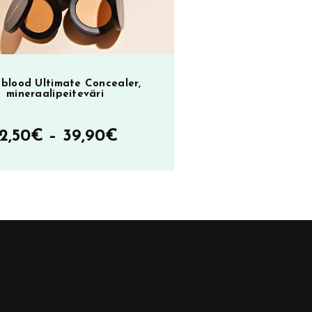
blood Ultimate Concealer,
mineraalipeiteväri
Hintaluokka:
12,50
€
–
39,90
€
12,50€
–
39,90€