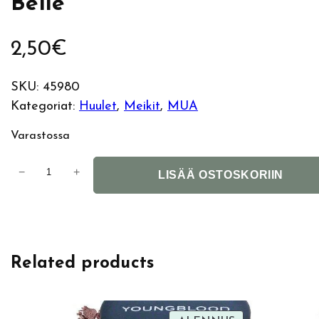
Belle
2,50
€
SKU:
45980
Kategoriat:
Huulet
, 
Meikit
, 
MUA
Varastossa
M
−
+
LISÄÄ OSTOSKORIIN
U
A
M
a
Related products
t
t
e