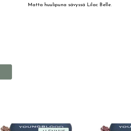
Matta huulipuna sävyssä Lilac Belle.
A
l
t
e
r
n
a
t