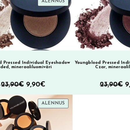
i
TUOTE
ALENNUS
SA
ALENNUKSESSA
v
e
:
 Pressed Individual Eyeshadow
Youngblood Pressed Ind
lded, mineraaliluomiväri
Czar, mineraali
Alkuperäinen
Nykyinen
A
23,90
€
9,90
€
23,90
€
9
hinta
hinta
h
TUOTE
ALENNUS
oli:
on:
ol
ALENNUKSESSA
23,90€.
9,90€.
2