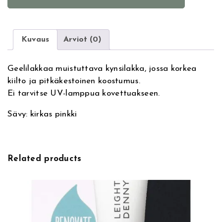
l
l
t
s
e
I
r
n
Kuvaus
Arviot (0)
n
c
a
G
Geelilakkaa muistuttava kynsilakka, jossa korkea
t
e
kiilto ja pitkäkestoinen koostumus.
i
l
Ei tarvitse UV-lamppua kovettuakseen.
v
E
e
f
Sävy: kirkas pinkki
:
f
e
c
t
Related products
C
o
v
e
n