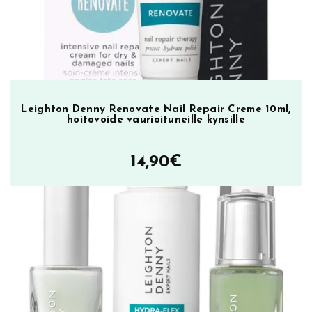
t
G
a
r
d
e
n
Leighton Denny Renovate Nail Repair Creme 10ml,
hoitovoide vaurioituneille kynsille
P
l
a
14,90
€
c
e
,
k
y
n
s
i
l