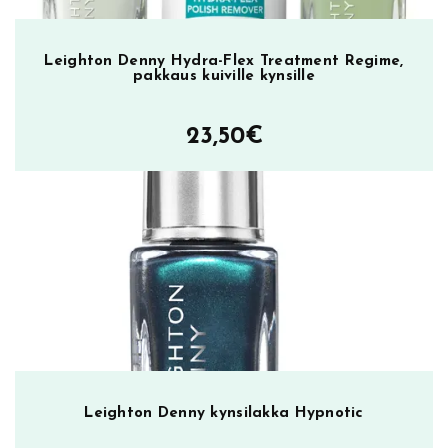
a
k
Leighton Denny Hydra-Flex Treatment Regime,
k
pakkaus kuiville kynsille
a
m
23,50
€
ä
ä
r
ä
Leighton Denny kynsilakka Hypnotic