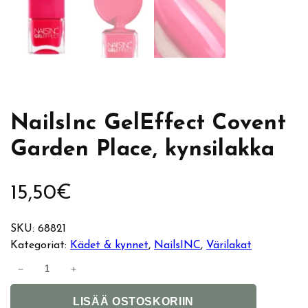
NailsInc GelEffect Covent
Garden Place, kynsilakka
15,50
€
SKU:
68821
Kategoriat:
Kädet & kynnet
, 
NailsINC
, 
Värilakat
N
−
+
a
A
i
LISÄÄ OSTOSKORIIN