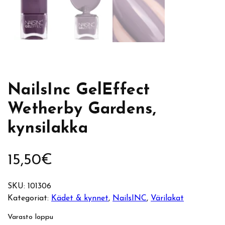
NailsInc GelEffect
Wetherby Gardens,
kynsilakka
15,50
€
SKU:
101306
Kategoriat:
Kädet & kynnet
, 
NailsINC
, 
Värilakat
Varasto loppu