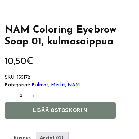
NAM Coloring Eyebrow
Soap 01, kulmasaippua
10,50
€
SKU:
135172
Kategoriat:
Kulmat
, 
Meikit
, 
NAM
N
−
+
A
A
M
LISÄÄ OSTOSKORIIN
l
C
t
o
e
l
r
o
Kuvaus
Arviot (0)