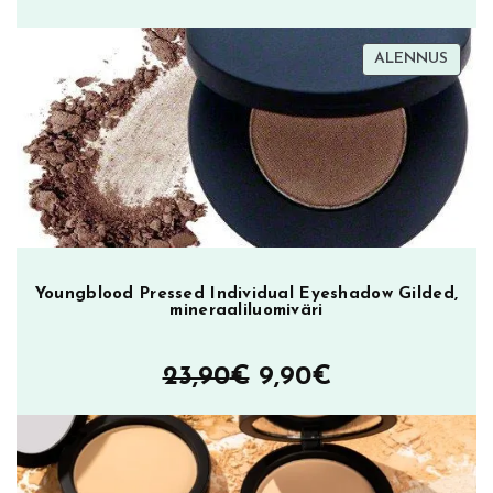
hinta
hinta
TUOT
ALENNUS
oli:
on:
ALEN
23,90€.
9,90€.
Youngblood Pressed Individual Eyeshadow Gilded,
mineraaliluomiväri
Alkuperäinen
Nykyinen
23,90
€
9,90
€
hinta
hinta
oli:
on: