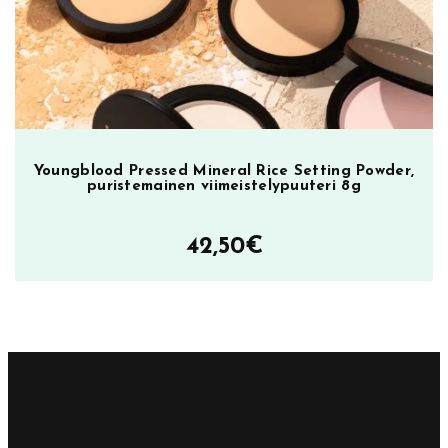
23,90€.
9,90€.
Youngblood Pressed Mineral Rice Setting Powder,
puristemainen viimeistelypuuteri 8g
42,50
€