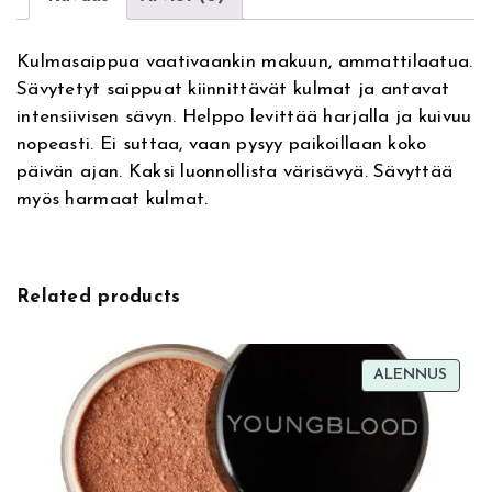
n
r
a
i
Kulmasaippua vaativaankin makuun, ammattilaatua.
t
n
Sävytetyt saippuat kiinnittävät kulmat ja antavat
i
g
intensiivisen sävyn. Helppo levittää harjalla ja kuivuu
v
E
nopeasti. Ei suttaa, vaan pysyy paikoillaan koko
e
y
päivän ajan. Kaksi luonnollista värisävyä. Sävyttää
:
e
myös harmaat kulmat.
b
r
o
w
Related products
S
o
a
TUOT
ALENNUS
p
ALEN
0
1
,