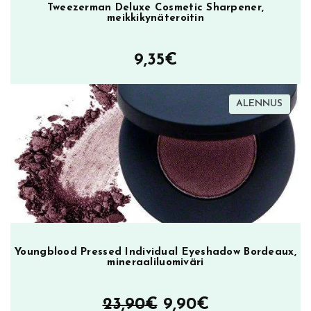
Tweezerman Deluxe Cosmetic Sharpener,
meikkikynäteroitin
9,35
€
TUOT
ALENNUS
ALEN
Youngblood Pressed Individual Eyeshadow Bordeaux,
mineraaliluomiväri
Alkuperäinen
Nykyinen
23,90
€
9,90
€