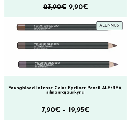
Alkuperäinen
Nykyinen
23,90
€
9,90
€
hinta
hinta
TUOT
ALENNUS
oli:
on:
ALEN
23,90€.
9,90€.
Youngblood Intense Color Eyeliner Pencil ALE/REA,
silmänrajauskynä
Hintaluokka
7,90
€
–
19,95
€
7,90€
–