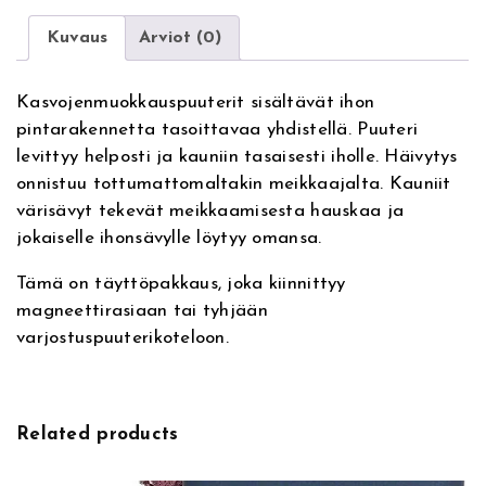
e
n
r
t
Kuvaus
Arviot (0)
n
o
a
u
Kasvojenmuokkauspuuterit sisältävät ihon
t
r
pintarakennetta tasoittavaa yhdistellä. Puuteri
i
i
levittyy helposti ja kauniin tasaisesti iholle. Häivytys
v
n
onnistuu tottumattomaltakin meikkaajalta. Kauniit
e
g
värisävyt tekevät meikkaamisesta hauskaa ja
:
P
jokaiselle ihonsävylle löytyy omansa.
r
e
Tämä on täyttöpakkaus, joka kiinnittyy
s
magneettirasiaan tai tyhjään
s
varjostuspuuterikoteloon.
e
d
P
o
Related products
w
d