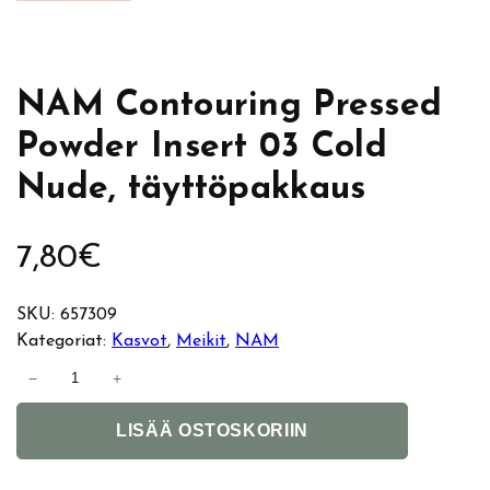
NAM Contouring Pressed
Powder Insert 03 Cold
Nude, täyttöpakkaus
7,80
€
SKU:
657309
Kategoriat:
Kasvot
, 
Meikit
, 
NAM
N
−
+
A
A
M
LISÄÄ OSTOSKORIIN
l
C
t
o