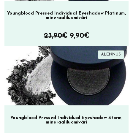
Youngblood Pressed Individual Eyeshadow Platinum,
mineraaliluomiväri
Alkuperäinen
Nykyinen
23,90
€
9,90
€
hinta
hinta
TUOT
ALENNUS
oli:
on:
ALEN
23,90€.
9,90€.
Youngblood Pressed Individual Eyeshadow Storm,
mineraaliluomiväri