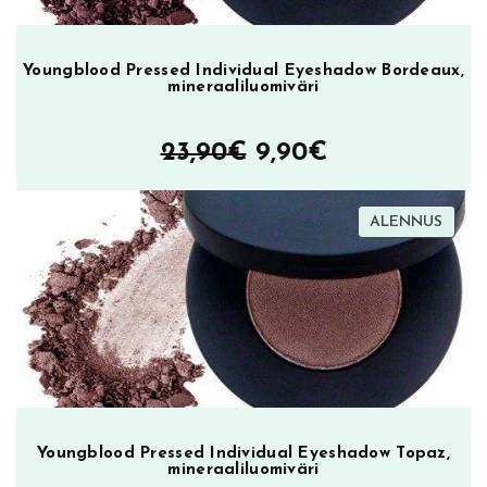
k
e
d
Youngblood Pressed Individual Eyeshadow Bordeaux,
,
mineraaliluomiväri
p
e
Alkuperäinen
Nykyinen
23,90
€
9,90
€
i
hinta
hinta
t
e
TUOT
ALENNUS
oli:
on:
v
ALEN
23,90€.
9,90€.
o
i
d
e
m
ä
ä
r
Youngblood Pressed Individual Eyeshadow Topaz,
mineraaliluomiväri
ä