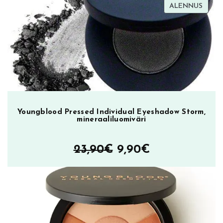
TUOT
ALENNUS
oli:
on:
ALEN
23,90€.
9,90€.
Youngblood Pressed Individual Eyeshadow Storm,
mineraaliluomiväri
Alkuperäinen
Nykyinen
23,90
€
9,90
€
hinta
hinta
oli:
on:
23,90€.
9,90€.