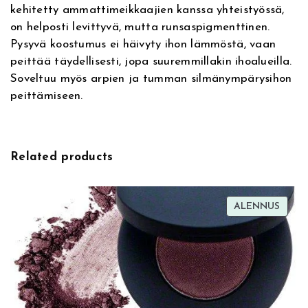
kehitetty ammattimeikkaajien kanssa yhteistyössä,
i
e
on helposti levittyvä, mutta runsaspigmenttinen.
v
s
Pysyvä koostumus ei häivyty ihon lämmöstä, vaan
e
s
peittää täydellisesti, jopa suuremmillakin ihoalueilla.
:
C
Soveltuu myös arpien ja tumman silmänympärysihon
a
peittämiseen.
m
o
u
f
Related products
l
a
g
TUOT
ALENNUS
e
ALEN
0
2
N
N
a