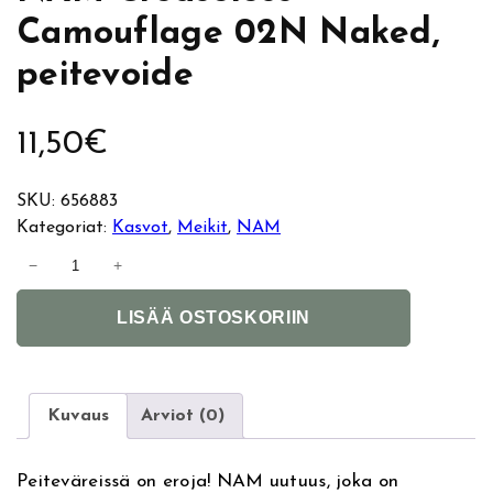
Camouflage 02N Naked,
peitevoide
11,50
€
SKU:
656883
Kategoriat:
Kasvot
, 
Meikit
, 
NAM
N
−
+
A
A
M
LISÄÄ OSTOSKORIIN
l
C
t
r
e
e
r
a
Kuvaus
Arviot (0)
n
s
a
e
Peiteväreissä on eroja! NAM uutuus, joka on
t
l