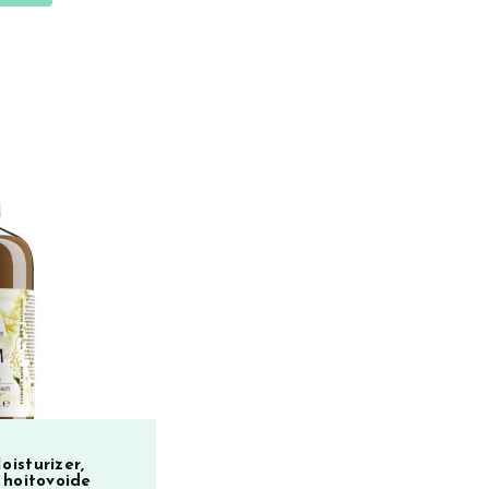
isturizer,
 hoitovoide