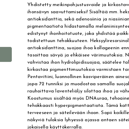
Yhdistetty meikinpohjustusvoide ja kirkastav
ihonsävyn saavuttamiseksi! Sisältää mm. heks
antioksidanttia, sekä adenosiinia ja niasiini
pigmentaatiota hidastamalla melaniinisynte
edistynyt ihonhoitotuote, joka yhdistää poikke
todistettuun tehokkuuteen. Heksyyliresorsino
antioksidanttina, suojaa ihoa kollageenin en
A
tasoittaa sävyä ja ehkäisee värimuutoksia. Ni
l
vahvistaa ihon hydrolipidisuojaa, säätelee t
t
kirkastaa pigmenttimuutoksia varmistaen tas
e
Pentavitiini, luonnollinen kasviperäinen aine
r
jopa 72 tunniksi ja muodostaa samalla suojak
n
rauhoittava laventeliöljy silottaa ihoa ja vä
a
Koostumus sisältää myös DNAuraa, tehoaine
t
tehokkaasti hyperpigmentaatiota. Tämä katt
i
terveeseen ja säteilevään ihoon. Sopii kaikill
näkyviä tuloksia lyhyessä ajassa antaen sätei
v
jokaisella käyttökerralla.
e