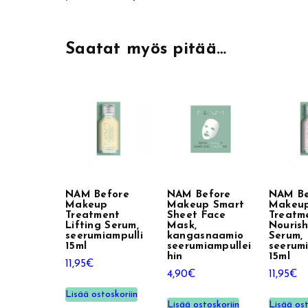
:
Saatat myös pitää…
NAM Before
NAM Before
NAM Be
Makeup
Makeup Smart
Makeu
Treatment
Sheet Face
Treatm
Lifting Serum,
Mask,
Nouris
seerumiampulli
kangasnaamio
Serum,
15ml
seerumiampullei
seerumi
hin
15ml
11,95
€
4,90
€
11,95
€
Lisää ostoskoriin
Lisää ostoskoriin
Lisää ost