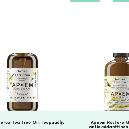
SA
tox Tea Tree Oil, teepuuöljy
Apoem Restore Mo
antioksidanttinen