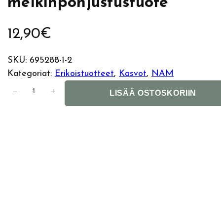
meikinpohjustustuote
12,90
€
SKU:
695288-1-2
Kategoriat:
Erikoistuotteet
, 
Kasvot
, 
NAM
N
−
+
LISÄÄ OSTOSKORIIN
A
M
E
v
e
n
T
o
n
e