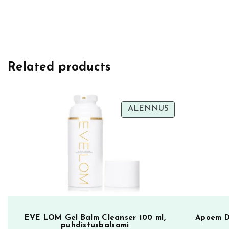
i
k
i
n
p
Related products
o
h
j
TUOTE
ALENNUS
u
ALENNUKSES
s
t
u
s
t
u
o
EVE LOM Gel Balm Cleanser 100 ml,
Apoem De
t
puhdistusbalsami