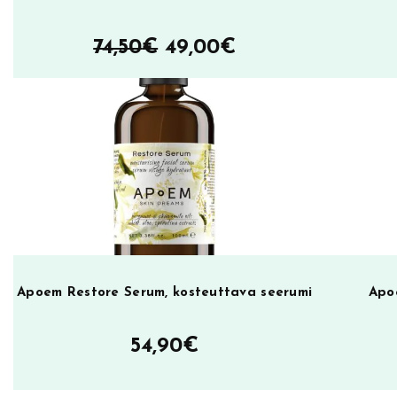
e
m
Alkuperäinen
Nykyinen
74,50
€
49,00
€
ä
hinta
hinta
ä
oli:
on:
r
ä
74,50€.
49,00€.
Apoem Restore Serum, kosteuttava seerumi
Apo
54,90
€