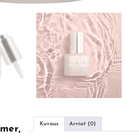
Kuvaus
Arviot (0)
mer,