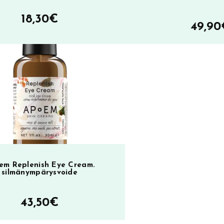
18,30
€
49,90
em Replenish Eye Cream.
silmänympärysvoide
43,50
€