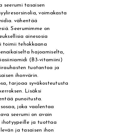
a seerumi tasaisen
yyliresorsinolia, voimakasta
amidia. vähentää
esiä. Seerumimme on
uksellisia ainesosia
li toimii tehokkaana
nenaikaiselta hajoamiselta,
asiiniamidi (B3-vitamiini)
alirauhasten tuotantoa ja
aisen ihonvärin.
sosa, tarjoaa syväkosteutusta
erroksen. Lisäksi
hentää punoitusta.
sosaa, joka vaalentaa
ava seerumi on avain
e ihotyypeille ja tuottaa
levän ja tasaisen ihon