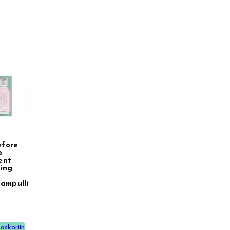
fore
p
ent
hing
ampulli
oskoriin