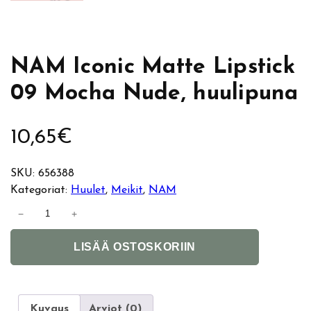
NAM Iconic Matte Lipstick
09 Mocha Nude, huulipuna
10,65
€
SKU:
656388
Kategoriat:
Huulet
, 
Meikit
, 
NAM
N
−
+
A
A
M
LISÄÄ OSTOSKORIIN
l
I
t
c
e
o
r
n
Kuvaus
Arviot (0)