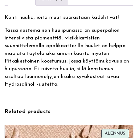
n
i
a
c
Kohti huulia, joita muut suorastaan kadehtivat!
t
M
i
a
Tässä nestemäinen huulipunassa on superpaljon
v
t
intensiivistä pigmenttiä. Meikkiartistien
e
t
suunnittelemalla applikaattorilla huulet on helppo
:
e
maalata täyteläisiksi amorinkaarta myöten.
L
Pitkäkestoinen koostumus, jossa käyttömukavuus on
i
huipussaan! Ei kuivata huulia, sillä koostumus
p
sisältää luonnonöljyjen lisäksi syväkosteuttavaa
s
Hydrosalinol –uutetta.
t
i
c
k
Related products
0
9
M
TUOT
ALENNUS