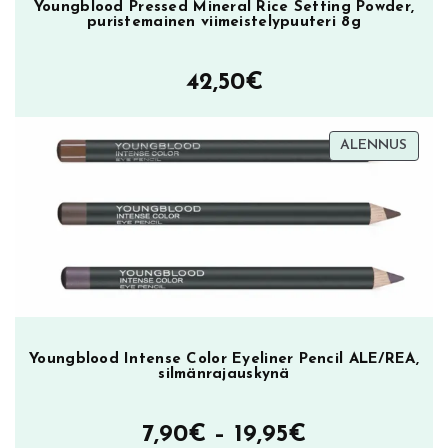
Youngblood Pressed Mineral Rice Setting Powder,
puristemainen viimeistelypuuteri 8g
42,50
€
TUOT
ALENNUS
ALEN
Youngblood Intense Color Eyeliner Pencil ALE/REA,
silmänrajauskynä
Hintaluokka
7,90
€
–
19,95
€