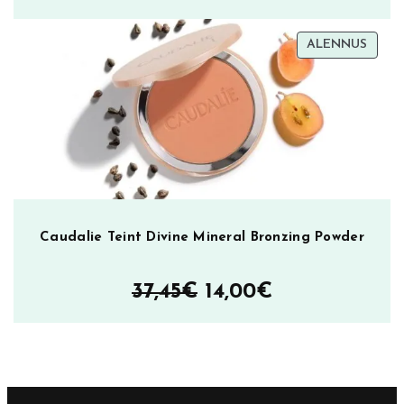
7,90€
TUOT
ALENNUS
–
ALEN
19,95€
Caudalie Teint Divine Mineral Bronzing Powder
Alkuperäinen
Nykyinen
37,45
€
14,00
€
hinta
hinta
oli:
on:
37,45€.
14,00€.