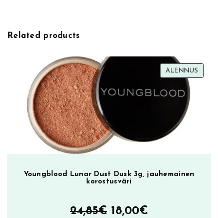
v
S
e
t
:
i
Related products
c
k
B
TUOT
ALENNUS
r
ALEN
o
n
z
e
r
,
v
a
Youngblood Lunar Dust Dusk 3g, jauhemainen
r
korostusväri
j
o
Alkuperäinen
Nykyinen
24,85
€
18,00
€
s