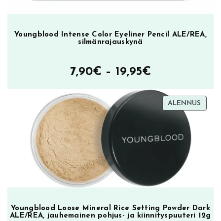
Youngblood Intense Color Eyeliner Pencil ALE/REA,
silmänrajauskynä
Hintaluokka
7,90
€
–
19,95
€
7,90€
TUOT
ALENNUS
–
ALEN
19,95€
Youngblood Loose Mineral Rice Setting Powder Dark
ALE/REA, jauhemainen pohjus- ja kiinnityspuuteri 12g