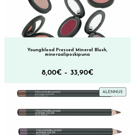
Youngblood Pressed Mineral Blush,
mineraaliposkipuna
Hintaluokka
8,00
€
–
33,90
€
8,00€
TUOT
ALENNUS
–
ALEN
33,90€