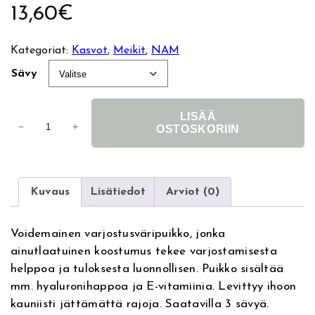
13,60
€
Kategoriat:
Kasvot
, 
Meikit
, 
NAM
Sävy
LISÄÄ
N
−
+
OSTOSKORIIN
A
M
A
S
l
c
Kuvaus
Lisätiedot
Arviot (0)
t
u
e
l
r
Voidemainen varjostusväripuikko, jonka
p
n
ainutlaatuinen koostumus tekee varjostamisesta
t
a
helppoa ja tuloksesta luonnollisen. Puikko sisältää
i
t
mm. hyaluronihappoa ja E-vitamiinia. Levittyy ihoon
n
i
kauniisti jättämättä rajoja. Saatavilla 3 sävyä.
g