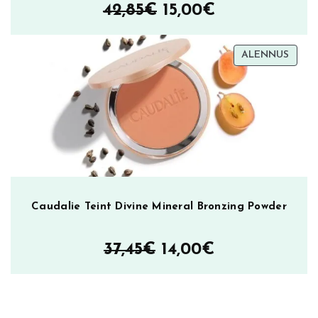
Alkuperäinen
Nykyinen
42,85
€
15,00
€
hinta
hinta
TUOT
ALENNUS
oli:
on:
ALEN
42,85€.
15,00€.
Caudalie Teint Divine Mineral Bronzing Powder
Alkuperäinen
Nykyinen
37,45
€
14,00
€
hinta
hinta
oli:
on: