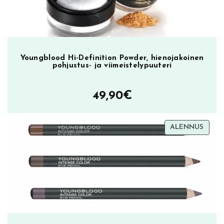
o
i
d
e
Youngblood Hi-Definition Powder, hienojakoinen
m
pohjustus- ja viimeistelypuuteri
ä
ä
49,90
€
r
ä
TUOT
ALENNUS
ALEN