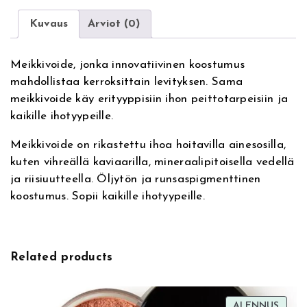
e
a
r
r
Kuvaus
Arviot (0)
n
t
a
F
Meikkivoide, jonka innovatiivinen koostumus
t
l
mahdollistaa kerroksittain levityksen. Sama
i
a
meikkivoide käy erityyppisiin ihon peittotarpeisiin ja
v
w
kaikille ihotyypeille.
e
l
:
e
Meikkivoide on rikastettu ihoa hoitavilla ainesosilla,
s
kuten vihreällä kaviaarilla, mineraalipitoisella vedellä
s
ja riisiuutteella. Öljytön ja runsaspigmenttinen
F
koostumus. Sopii kaikille ihotyypeille.
o
u
n
d
Related products
a
t
i
TUOT
ALENNUS