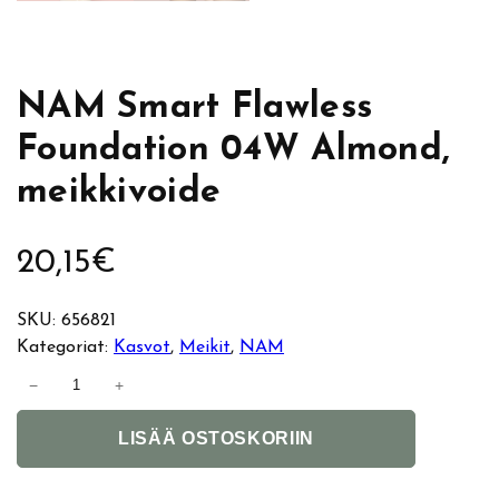
NAM Smart Flawless
Foundation 04W Almond,
meikkivoide
20,15
€
SKU:
656821
Kategoriat:
Kasvot
, 
Meikit
, 
NAM
N
−
+
A
A
M
LISÄÄ OSTOSKORIIN
l
S
t
m