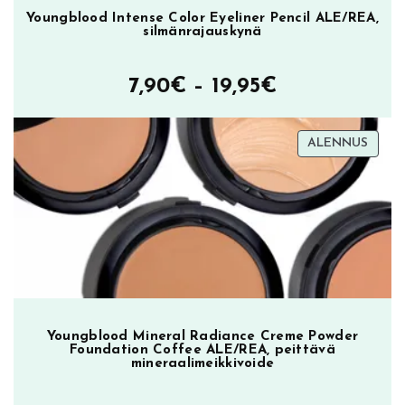
Youngblood Intense Color Eyeliner Pencil ALE/REA,
silmänrajauskynä
Hintaluokka
7,90
€
–
19,95
€
7,90€
TUOT
ALENNUS
–
ALEN
19,95€
Youngblood Mineral Radiance Creme Powder
Foundation Coffee ALE/REA, peittävä
mineraalimeikkivoide