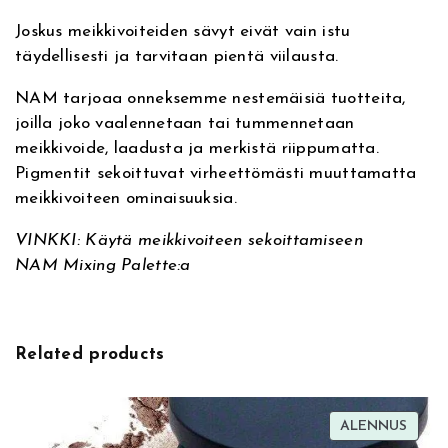
i
u
Joskus meikkivoiteiden sävyt eivät vain istu
v
n
täydellisesti ja tarvitaan pientä viilausta.
e
d
:
a
NAM tarjoaa onneksemme nestemäisiä tuotteita,
t
joilla joko vaalennetaan tai tummennetaan
i
meikkivoide, laadusta ja merkistä riippumatta.
o
Pigmentit sekoittuvat virheettömästi muuttamatta
n
meikkivoiteen ominaisuuksia.
L
i
VINKKI: Käytä meikkivoiteen sekoittamiseen
g
NAM Mixing Palette:a
h
t
e
Related products
n
e
r
TUOT
ALENNUS
,
ALEN