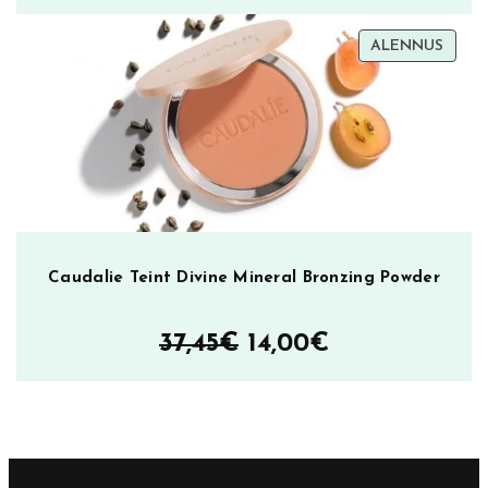
hinta
hinta
TUOT
ALENNUS
oli:
on:
ALEN
28,00€.
15,00€.
Caudalie Teint Divine Mineral Bronzing Powder
Alkuperäinen
Nykyinen
37,45
€
14,00
€
hinta
hinta
oli:
on:
37,45€.
14,00€.