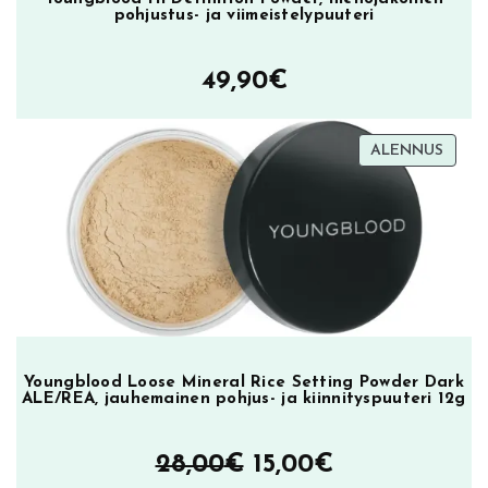
pohjustus- ja viimeistelypuuteri
49,90
€
TUOT
ALENNUS
ALEN
Youngblood Loose Mineral Rice Setting Powder Dark
ALE/REA, jauhemainen pohjus- ja kiinnityspuuteri 12g
Alkuperäinen
Nykyinen
28,00
€
15,00
€