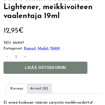
Lightener, meikkivoiteen
vaalentaja 19ml
12,95
€
SKU:
664147
Kategoriat:
Kasvot
, 
Meikit
, 
NAM
N
−
+
A
A
M
LISÄÄ OSTOSKORIIN
l
S
t
m
e
a
r
r
Kuvaus
Arviot (0)
n
t
a
F
Ei enää koskaan väärän sävyistä meikkivoidetta!
t
o