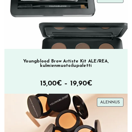
oli:
on:
ALEN
23,90€.
9,90€.
Youngblood Brow Artiste Kit ALE/REA,
kulmienmuotoilupaletti
Hintaluokka
15,00
€
–
19,90
€
15,00€
TUOT
ALENNUS
–
ALEN
19,90€