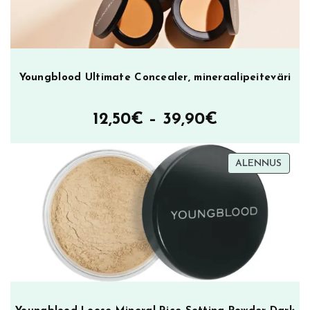
Youngblood Ultimate Concealer, mineraalipeiteväri
Hintaluokka
12,50
€
–
39,90
€
12,50€
TUOT
ALENNUS
–
ALEN
39,90€