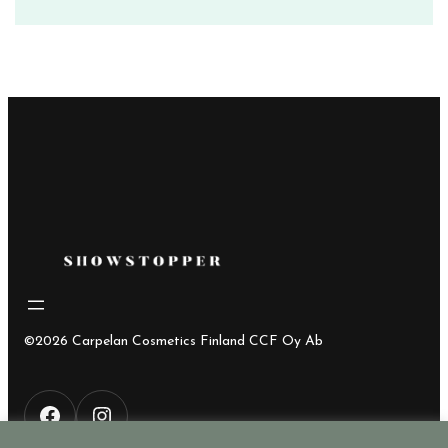
©2026 Carpelan Cosmetics Finland CCF Oy Ab
F
I