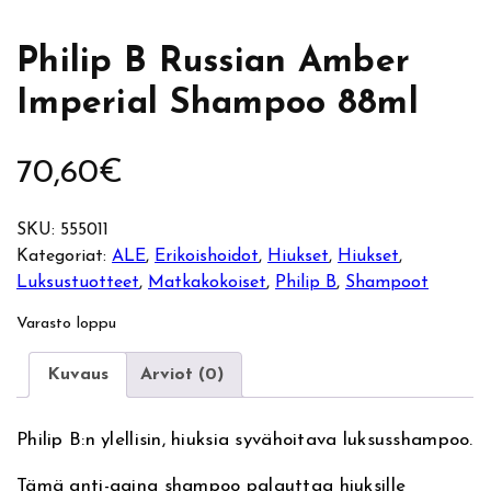
Philip B Russian Amber
Imperial Shampoo 88ml
70,60
€
SKU:
555011
Kategoriat:
ALE
, 
Erikoishoidot
, 
Hiukset
, 
Hiukset
, 
Luksustuotteet
, 
Matkakokoiset
, 
Philip B
, 
Shampoot
Varasto loppu
Kuvaus
Arviot (0)
Philip B:n ylellisin, hiuksia syvähoitava luksusshampoo.
Tämä anti-aging shampoo palauttaa hiuksille