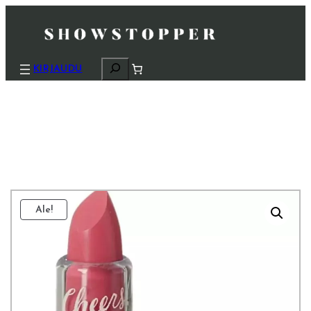
H
KIRJAUDU
a
k
u
Ale!