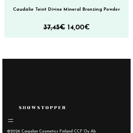
Caudalie Teint Divine Mineral Bronzing Powder
Alkuperäinen
Nykyinen
37,45
€
14,00
€
hinta
hinta
oli:
on:
37,45€.
14,00€.
©2026 Carpelan Cosmetics Finland CCF Oy Ab