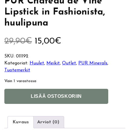
PUR Château de Vine
Lipstick in Fashionista,
huulipuna
A
N
29,90
€
15,00
€
l
y
SKU:
011192
Kategoriat:
Huulet
, 
Meikit
, 
Outlet
, 
PUR Minerals
, 
k
k
Tuotemerkit
u
y
Vain 1 varastossa
p
i
P
A
LISÄÄ OSTOSKORIIN
U
l
e
n
R
t
C
e
r
e
h
r
Kuvaus
Arviot (0)
â
n