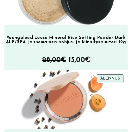
Youngblood Loose Mineral Rice Setting Powder Dark
ALE/REA, jauhemainen pohjus- ja kiinnityspuuteri 12g
Alkuperäinen
Nykyinen
28,00
€
15,00
€
hinta
hinta
TUOT
ALENNUS
oli:
on:
ALEN
28,00€.
15,00€.