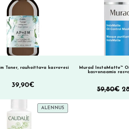
i
v
e
:
m Toner, rauhoittava kasvovesi
Murad InstaMatte™ Oi
kasvonaamio rasvai
39,90
€
Al
59,80
€
2
hi
TUOTE
ALENNUS
oli
SA
ALENNUKSESSA
59