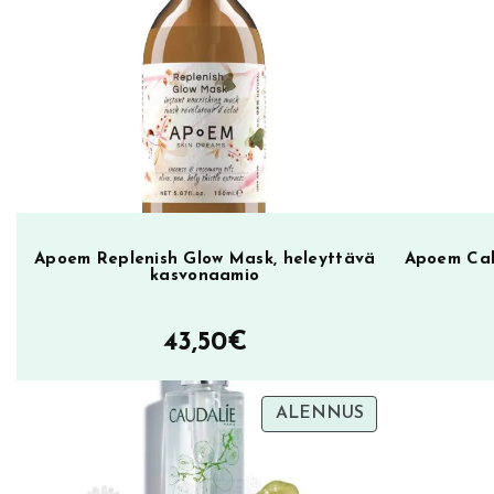
p
h
y
B
u
i
l
d
S
Apoem Replenish Glow Mask, heleyttävä
Apoem Cal
kasvonaamio
t
r
43,50
€
e
n
g
TUOTE
ALENNUS
t
ALENNUKSES
h