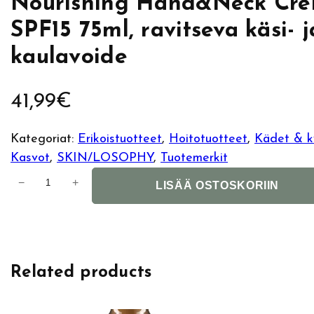
Nourishing Hand&Neck Cr
SPF15 75ml, ravitseva käsi- j
kaulavoide
41,99
€
Kategoriat:
Erikoistuotteet
, 
Hoitotuotteet
, 
Kädet & k
Kasvot
, 
SKIN/LOSOPHY
, 
Tuotemerkit
S
−
+
LISÄÄ OSTOSKORIIN
k
i
n
l
Related products
o
s
o