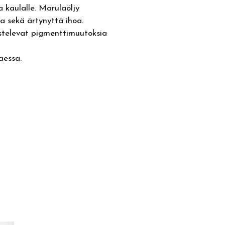
a kaulalle. Marulaöljy
 sekä ärtynyttä ihoa.
aistelevat pigmenttimuutoksia
aessa.