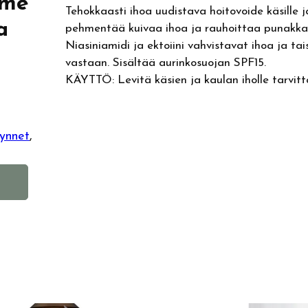
eme
Tehokkaasti ihoa uudistava hoitovoide käsille j
a
pehmentää kuivaa ihoa ja rauhoittaa punakkaa
Niasiniamidi ja ektoiini vahvistavat ihoa ja t
vastaan. Sisältää aurinkosuojan SPF15.
KÄYTTÖ: Levitä käsien ja kaulan iholle tarvitt
ynnet
, 
A
l
t
e
r
n
a
t