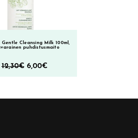
 Gentle Cleansing Milk 100ml,
ävarainen puhdistusmaito
Alkuperäinen
Nykyinen
12,30
€
6,00
€
hinta
hinta
oli:
on:
12,30€.
6,00€.