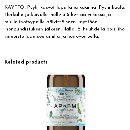
c
KÄYTTÖ: Pyyhi kasvot lapulla ja käännä. Pyyhi kaula.
S
Herkälle ja kuivalle iholle 3-5 kertaa viikossa ja
k
muille ihotyypeille päivittäiseen käyttöön
i
ihonpuhdistuksen jälkeen illalla. Ei huuhdella pois, iho
n
viimeistellään seerumilla ja hoitovoiteella.
P
e
e
l
Related products
,
k
a
s
v
o
k
u
o