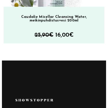
Caudalie Micellar Cleansing Water,
meikinpuhdistusvesi 200ml
Alkuperäinen
Nykyinen
25,90
€
16,00
€
hinta
hinta
oli:
on:
25,90€.
16,00€.