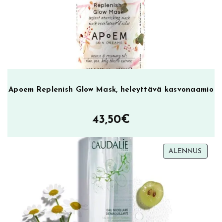
Apoem Replenish Glow Mask, heleyttävä kasvonaamio
43,50
€
TUOT
ALENNUS
ALEN