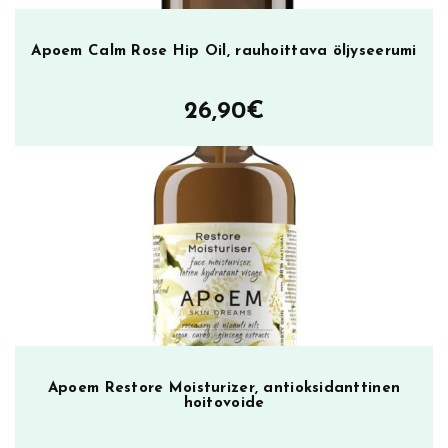
r
i
n
Apoem Calm Rose Hip Oil, rauhoittava öljyseerumi
t
a
26,90
€
l
a
p
u
t
m
ä
ä
r
ä
Apoem Restore Moisturizer, antioksidanttinen
hoitovoide