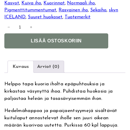
Kasvot
, 
Kuiva iho
, 
Kuorinnat
, 
Normaali iho
, 
Pigmenttitummentumat
, 
Rasvainen iho
, 
Sekaiho
, 
skyn
ICELAND
, 
Suuret huokoset
, 
Tuotemerkit
s
−
+
k
A
y
LISÄÄ OSTOSKORIIN
l
n
t
I
e
C
r
E
Kuvaus
Arviot (0)
n
L
a
A
Helppo tapa kuoria iholta epäpuhtauksia ja
t
N
kirkastaa väsynyttä ihoa. Puhdistaa huokosia ja
i
D
paljastaa heleän ja tasasävyisemmän ihon.
v
N
e
o
Hedelmähappoa ja papaijaentsyymejä sisältävät
:
r
kuitulaput annostelevat iholle sen juuri oikean
d
määrän kuorivaa uutetta. Purkissa 60 kpl lappuja.
i