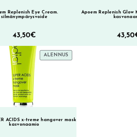
em Replenish Eye Cream.
Apoem Replenish Glow 
silmänympärysvoide
kasvonaa
43,50
€
43,50
TUOTE
ALENNUS
ALENNUKSESSA
ER ACIDS x-treme hangover mask
kasvonaamio