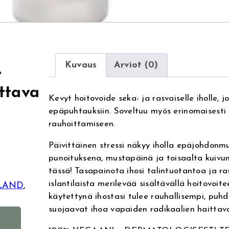
Kuvaus
Arviot (0)
e
ttava
Kevyt hoitovoide seka- ja rasvaiselle iholle, 
epäpuhtauksiin. Soveltuu myös erinomaisesti
rauhoittamiseen.
Päivittäinen stressi näkyy iholla epäjohdonm
punoituksena, mustapäinä ja toisaalta kuivu
tässä! Tasapainota ihosi talintuotantoa ja ra
islantilaista merilevää sisältävällä hoitovoite
ELAND
, 
käytettynä ihostasi tulee rauhallisempi, puhd
suojaavat ihoa vapaiden radikaalien haittav
A
l