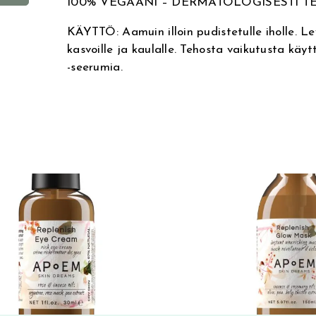
100% VEGAANI – DERMATOLOGISESTI T
t
KÄYTTÖ: Aamuin illoin pudistetulle iholle. Lev
e
kasvoille ja kaulalle. Tehosta vaikutusta kä
r
-seerumia.
n
a
t
i
v
e
: