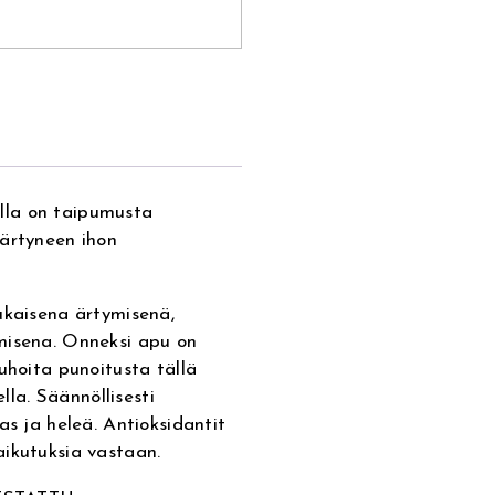
jolla on taipumusta
 ärtyneen ihon
ukaisena ärtymisenä,
misena. Onneksi apu on
uhoita punoitusta tällä
ella. Säännöllisesti
as ja heleä. Antioksidantit
aikutuksia vastaan.