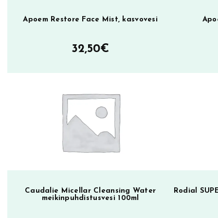
d
o
Apoem Restore Face Mist, kasvovesi
Apo
t
e
32,50
€
C
o
o
l
i
n
g
D
a
i
l
Caudalie Micellar Cleansing Water
Rodial SUP
meikinpuhdistusvesi 100ml
y
L