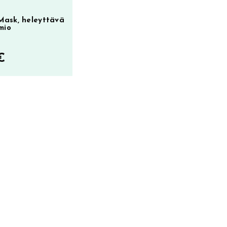
Mask, heleyttävä
mio
€