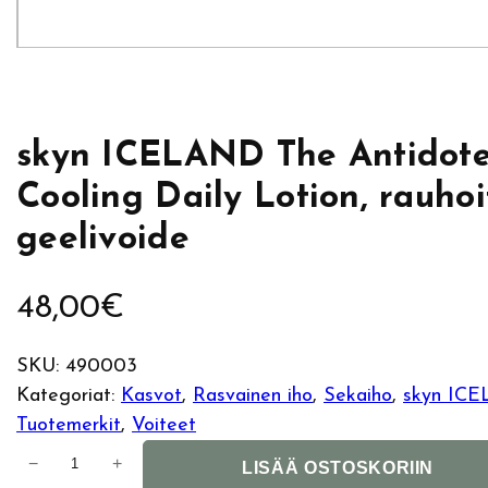
skyn ICELAND The Antidot
Cooling Daily Lotion, rauhoi
geelivoide
48,00
€
SKU:
490003
Kategoriat:
Kasvot
, 
Rasvainen iho
, 
Sekaiho
, 
skyn IC
Tuotemerkit
, 
Voiteet
s
−
+
LISÄÄ OSTOSKORIIN
k