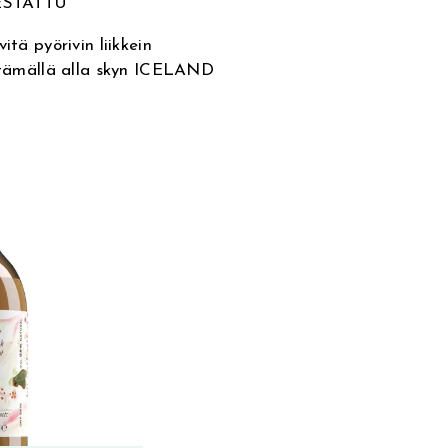
ESTATTU
itä pyörivin liikkein
yttämällä alla skyn ICELAND