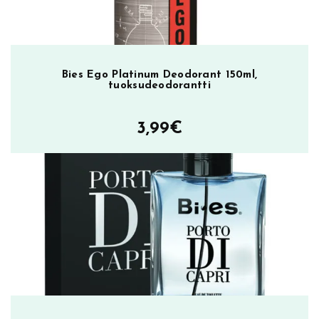
m
ä
ä
r
ä
Bies Ego Platinum Deodorant 150ml,
tuoksudeodorantti
3,99
€