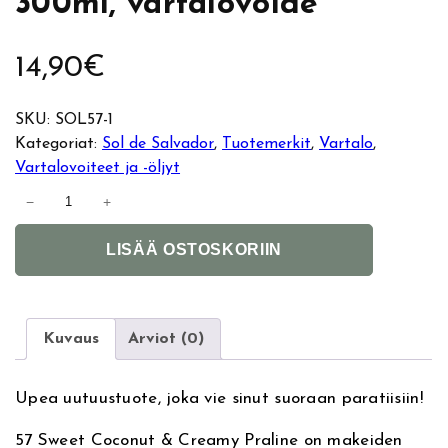
300ml, vartalovoide
14,90
€
SKU:
SOL57-1
Kategoriat:
Sol de Salvador
, 
Tuotemerkit
, 
Vartalo
, 
Vartalovoiteet ja -öljyt
S
−
+
o
A
l
LISÄÄ OSTOSKORIIN
l
d
t
e
e
S
r
a
Kuvaus
Arviot (0)
n
l
a
v
Upea uutuustuote, joka vie sinut suoraan paratiisiin!
t
a
i
d
57 Sweet Coconut & Creamy Praline on makeiden