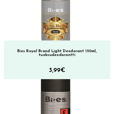
3
0
0
m
l
,
v
a
Bies Royal Brand Light Deodorant 150ml,
r
tuoksudeodorantti
t
a
3,99
€
l
o
v
o
i
d
e