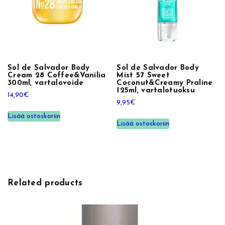
o
c
o
n
u
t
Sol de Salvador Body
Sol de Salvador Body
Cream 28 Coffee&Vanilia
Mist 57 Sweet
&
300ml, vartalovoide
Coconut&Creamy Praline
125ml, vartalotuoksu
C
14,90
€
9,95
€
r
e
Lisää ostoskoriin
Lisää ostoskoriin
a
m
y
P
r
Related products
a
l
i
n