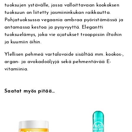
v
o
tuoksujen ystävälle, jossa valloittavaan kookoksen
e
r
tuoksuun on liitetty jasmiininkukan raikkautta.
:
B
Pohjatuoksussa vegaania ambraa pyöristämässä ja
o
antamassa kestoa ja pysyvyyttä. Elegantti
d
tuoksuelämys, joka vie ajatukset trooppisiin iltoihin
y
ja kuumiin öihin.
C
r
Ylellisen pehmeä vartalovoide sisältää mm. kookos-,
e
argan- ja avokadoöljyjä sekä pehmentävää E-
a
vitamiinia.
m
5
7
Saatat myös pitää…
S
w
e
e
t
C