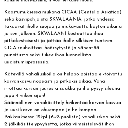
kaikille ihotyypeille, myös herkälle iholle.
v
e
n
i
e
p
Koostumuksessa mukana CICAA (Centella Asiatica)
:
i
e
n
sekä kasvipohjaista SKVALAANIA, jotka yhdessä
l
takaavat iholle suojaa ja mukavuutta käytön aikana
a
n
t
ja sen jälkeen. SKVALAANI kosteuttaa ihoa
t
pitkäkestoisesti ja jättää iholle silkkisen tunteen.
i
h
a
CICA rauhoittaa ihoärsytystä ja vähentää
o
punoitusta sekä tukee ihon luonnollista
i
o
n
uudistumisprosessia.
W
n
n
a
Kätevillä vahaliuskoilla on helppo poistaa ei-toivottu
x
karvankasvu nopeasti ja pitkäksi aikaa. Vaha
t
:
S
irrottaa karvan juuresta saakka ja iho pysyy sileänä
t
a
5
jopa 4 viikon ajan!
r
Säännöllinen vahakäsittely heikentää karvan kasvua
i
o
,
ja uusi karva on ohuempaa ja heikompaa.
p
Pakkauksessa 12kpl (6×2-puolista) vahaliuskaa sekä
s
l
5
2 jälkikäsittelypyyhettä, jotka viimeistelevät ihon
C