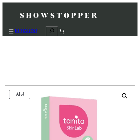
H
KIRJAUDU
a
k
u
Ale!