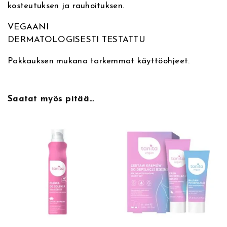
kosteutuksen ja rauhoituksen.
i
i
0
c
VEGAANI
a
:
€
DERMATOLOGISESTI TESTATTU
&
6
.
S
Pakkauksen mukana tarkemmat käyttöohjeet.
q
,
u
a
Saatat myös pitää…
8
l
a
5
n
e
€
1
2
.
k
p
l
,
k