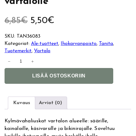
vartalolle
A
N
6,85
€
5,50
€
l
y
SKU:
TAN36083
Kategoriat:
Ale-tuotteet
, 
Ihokarvanpoisto
, 
Tanita
, 
k
k
Tuotemerkit
, 
Vartalo
T
u
y
−
+
a
A
n
p
i
LISÄÄ OSTOSKORIIN
l
i
t
e
n
t
e
a
r
e
r
B
Kuvaus
Arviot (0)
n
o
ä
n
a
d
Kylmävahaliuskat vartalon alueelle: säärille,
t
y
i
h
kainaloille, käsivarsille ja bikinirajalle. Soveltuu
i
D