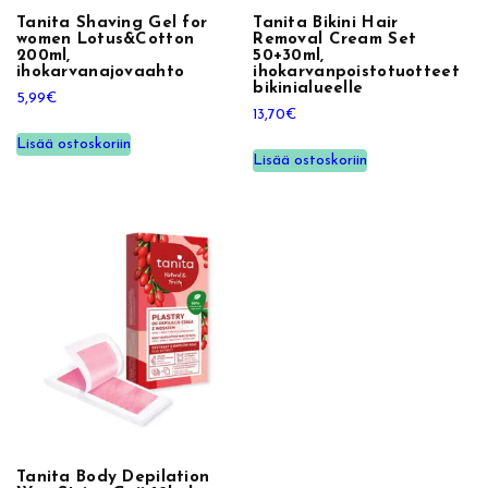
Tanita Shaving Gel for
Tanita Bikini Hair
y
women Lotus&Cotton
Removal Cream Set
l
200ml,
50+30ml,
ihokarvanajovaahto
ihokarvanpoistotuotteet
m
bikinialueelle
5,99
€
ä
13,70
€
v
Lisää ostoskoriin
a
Lisää ostoskoriin
h
a
l
i
u
s
k
a
t
v
a
r
Tanita Body Depilation