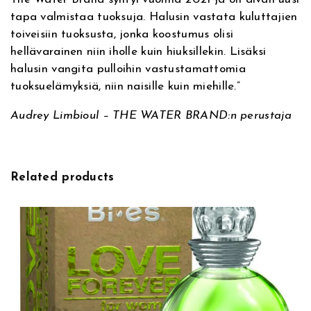
h
tapa valmistaa tuoksuja. Halusin vastata kuluttajien
o
toiveisiin tuoksusta, jonka koostumus olisi
l
hellävarainen niin iholle kuin hiuksillekin. Lisäksi
i
halusin vangita pulloihin vastustamattomia
t
tuoksuelämyksiä, niin naisille kuin miehille.”
o
Audrey
Limbioul
– THE WATER BRAND:n perustaja
n
t
u
o
Related products
k
s
u
m
ä
ä
r
ä