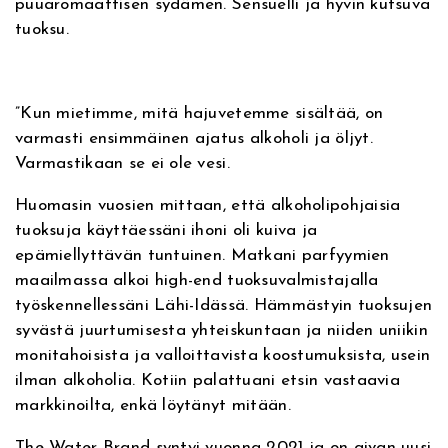
puuaromaattisen sydämen. Sensuelli ja hyvin kutsuva
a
tuoksu.
u
d
e
p
”Kun mietimme, mitä hajuvetemme sisältää, on
a
varmasti ensimmäinen ajatus alkoholi ja öljyt.
r
Varmastikaan se ei ole vesi.
f
Huomasin vuosien mittaan, että alkoholipohjaisia
y
tuoksuja käyttäessäni ihoni oli kuiva ja
m
epämiellyttävän tuntuinen. Matkani parfyymien
1
0
maailmassa alkoi high-end tuoksuvalmistajalla
m
työskennellessäni Lähi-Idässä. Hämmästyin tuoksujen
l
syvästä juurtumisesta yhteiskuntaan ja niiden uniikin
,
monitahoisista ja valloittavista koostumuksista, usein
a
ilman alkoholia. Kotiin palattuani etsin vastaavia
l
markkinoilta, enkä löytänyt mitään.
k
The Water Brand syntyi vuonna 2021 ja on aivan uusi
o