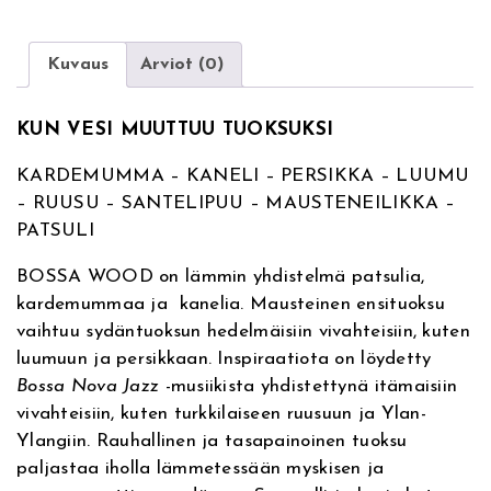
t
A
e
T
r
E
Kuvaus
Arviot (0)
n
R
a
B
KUN VESI MUUTTUU TUOKSUKSI
t
R
i
A
KARDEMUMMA – KANELI – PERSIKKA – LUUMU
v
N
– RUUSU – SANTELIPUU – MAUSTENEILIKKA –
e
D
PATSULI
:
B
o
BOSSA WOOD on lämmin yhdistelmä patsulia,
s
kardemummaa ja kanelia. Mausteinen ensituoksu
s
vaihtuu sydäntuoksun hedelmäisiin vivahteisiin, kuten
a
luumuun ja persikkaan. Inspiraatiota on löydetty
W
Bossa Nova Jazz
-musiikista yhdistettynä itämaisiin
o
vivahteisiin, kuten turkkilaiseen ruusuun ja Ylan-
o
Ylangiin. Rauhallinen ja tasapainoinen tuoksu
d
paljastaa iholla lämmetessään myskisen ja
e