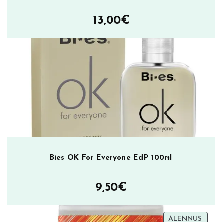
13,00
€
Bies OK For Everyone EdP 100ml
9,50
€
TUOT
ALENNUS