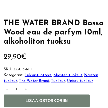
THE WATER BRAND Bossa
Wood eau de parfym 10ml,
alkoholiton tuoksu
29,90
€
SKU:
333013-1-1-1
Kategoriat:
Luksustuotteet
, 
Miesten tuoksut
, 
Naisten
tuoksut
, 
The Water Brand
, 
Tuoksut
, 
Unisex-tuoksut
T
−
+
H
A
E
LISÄÄ OSTOSKORIIN
l
W