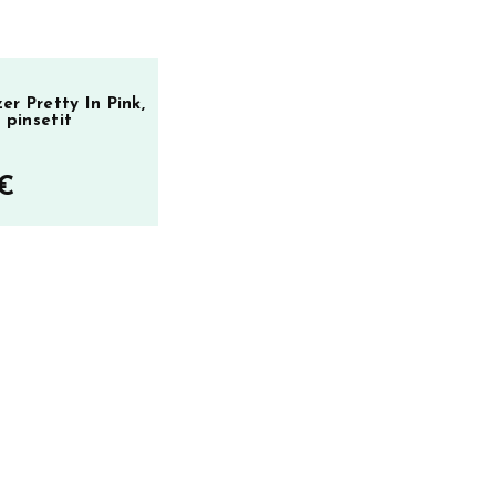
r Pretty In Pink,
 pinsetit
€