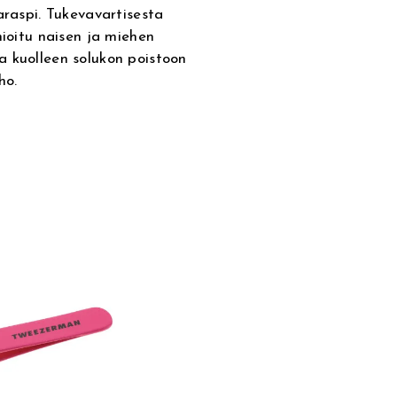
araspi. Tukevavartisesta
mioitu naisen ja miehen
a kuolleen solukon poistoon
ho.