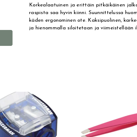
Korkealaatuinen ja erittäin pitkäikäinen jalk
raspista saa hyvin kiinni. Suunnittelussa huo
käden ergonominen ote. Kaksipuolinen, karke
ja hienommalla siloitetaan ja viimeistellään i
A
l
t
e
r
n
a
t
i
v
e
: