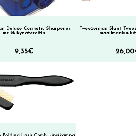
n Deluxe Cosmetic Sharpener,
Tweezerman Slant Tweeze
meikkikynäteroitin
maailmankuulut
9,35
€
26,00
 Folding Lash Comb, ripsikampa