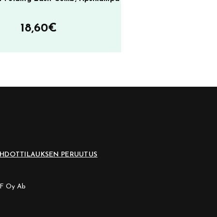
18,60
€
EHDOT
TILAUKSEN PERUUTUS
CF Oy Ab