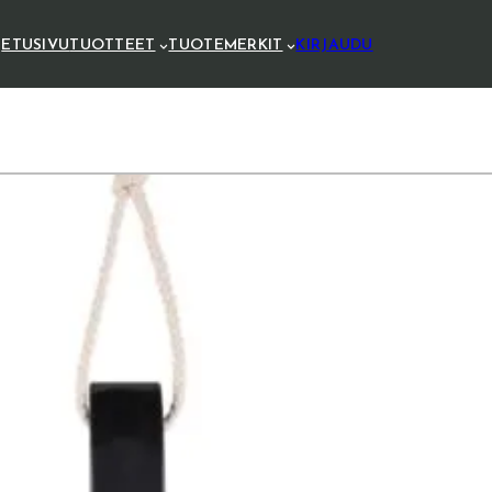
ETUSIVU
TUOTTEET
TUOTEMERKIT
KIRJAUDU