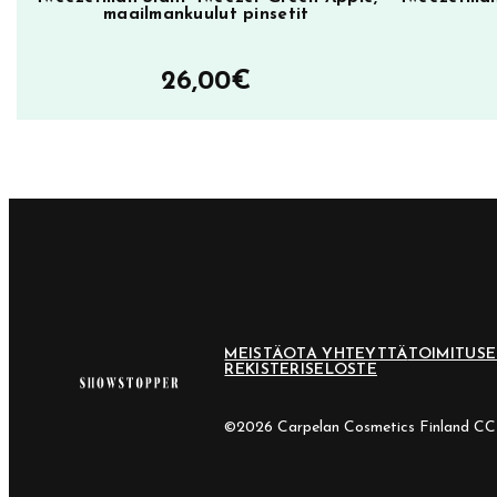
maailmankuulut pinsetit
ä
ä
26,00
€
r
ä
MEISTÄ
OTA YHTEYTTÄ
TOIMITUS
REKISTERISELOSTE
©2026 Carpelan Cosmetics Finland C