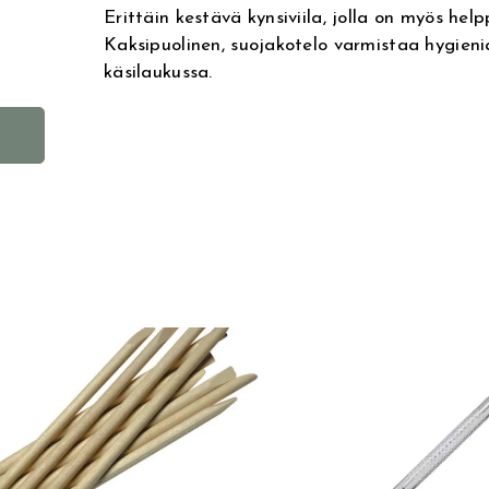
Erittäin kestävä kynsiviila, jolla on myös hel
Kaksipuolinen, suojakotelo varmistaa hygienia
käsilaukussa.
A
l
t
e
r
n
a
t
i
v
e
: