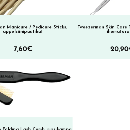
n Manicure / Pedicure Sticks,
Tweezerman Skin Care T
appelsiinipuutikut
ihomatora
7,60
€
20,90
 Folding Lash Comb, ripsikampa