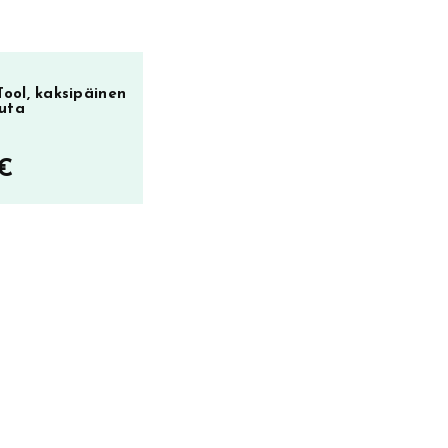
ool, kaksipäinen
uta
€