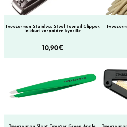
N
a
i
l
Tweezerman Stainless Steel Toenail Clipper,
Tweezerma
leikkuri varpaiden kynsille
F
i
10,90
€
l
e
m
ä
ä
r
ä
Tweezerman Slant Tweezer Green Apple,
Tweezerman