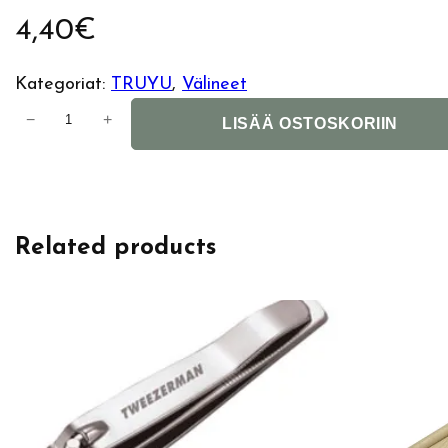
4,40
€
Kategoriat:
TRUYU
, 
Välineet
T
−
+
LISÄÄ OSTOSKORIIN
r
u
y
u
Related products
S
a
p
p
h
i
r
e