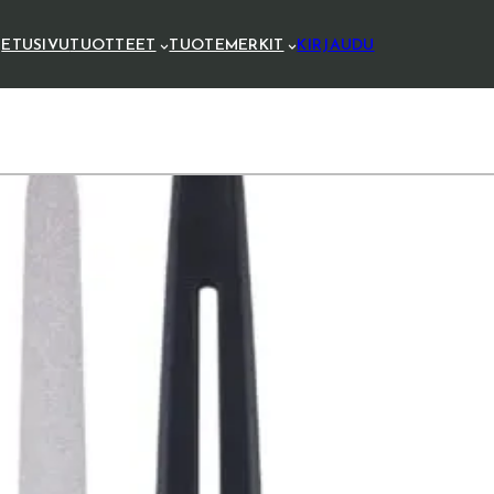
ETUSIVU
TUOTTEET
TUOTEMERKIT
KIRJAUDU