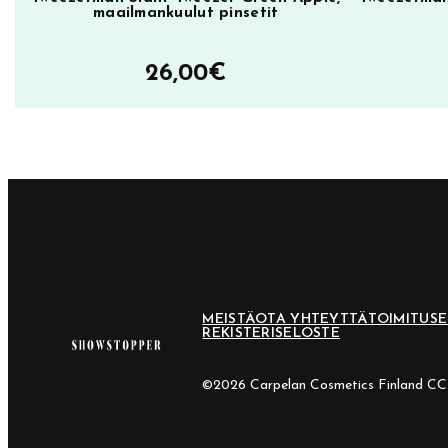
maailmankuulut pinsetit
26,00
€
MEISTÄ
OTA YHTEYTTÄ
TOIMITUS
REKISTERISELOSTE
©2026 Carpelan Cosmetics Finland C