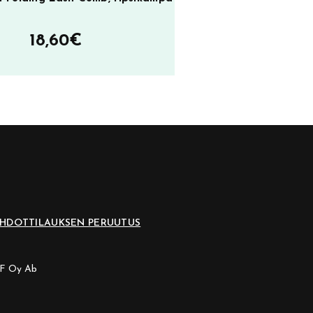
18,60
€
EHDOT
TILAUKSEN PERUUTUS
CF Oy Ab