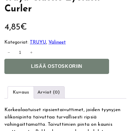
Curler
4,85
€
Kategoriat:
TRUYU
, 
Välineet
T
−
+
r
A
u
LISÄÄ OSTOSKORIIN
l
y
t
u
e
C
r
l
Kuvaus
Arviot (0)
n
a
a
s
Korkealaatuiset ripsientaivuttimet, joiden tyynyjen
t
s
silikonipinta taivuttaa turvallisesti ripsiä
i
i
vahingoittamatta. Taivuttimien pinta on kaunis
v
c