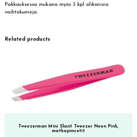
r
Pakkauksessa mukana myös 3 kpl silikonisia
l
vaihtokumeja.
e
r
,
r
Related products
i
p
s
i
e
n
t
a
i
v
u
t
Tweezerman Mini Slant Tweezer Neon Pink,
matkapinsetit
i