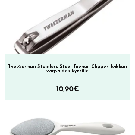
e
s
i
l
m
i
l
l
e
Tweezerman Stainless Steel Toenail Clipper, leikkuri
m
varpaiden kynsille
ä
ä
10,90
€
r
ä