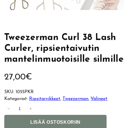
Tweezerman Curl 38 Lash
Curler, ripsientaivutin
mantelinmuotoisille silmille
27,00
€
SKU:
1055PKR
Kategoriat:
Ripsitarvikkeet
, 
Tweezerman
, 
Välineet
T
−
+
w
A
e
LISÄÄ OSTOSKORIIN
l
e