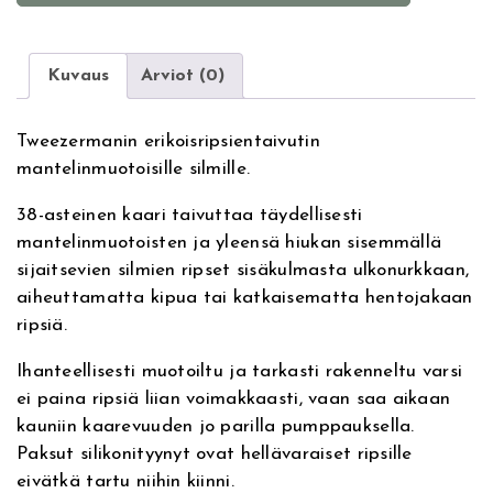
t
z
e
e
r
r
Kuvaus
Arviot (0)
n
m
a
a
Tweezermanin erikoisripsientaivutin
t
n
mantelinmuotoisille silmille.
i
C
v
u
38-asteinen kaari taivuttaa täydellisesti
e
r
mantelinmuotoisten ja yleensä hiukan sisemmällä
:
l
sijaitsevien silmien ripset sisäkulmasta ulkonurkkaan,
3
aiheuttamatta kipua tai katkaisematta hentojakaan
8
ripsiä.
L
a
Ihanteellisesti muotoiltu ja tarkasti rakenneltu varsi
s
ei paina ripsiä liian voimakkaasti, vaan saa aikaan
h
kauniin kaarevuuden jo parilla pumppauksella.
C
Paksut silikonityynyt ovat hellävaraiset ripsille
u
eivätkä tartu niihin kiinni.