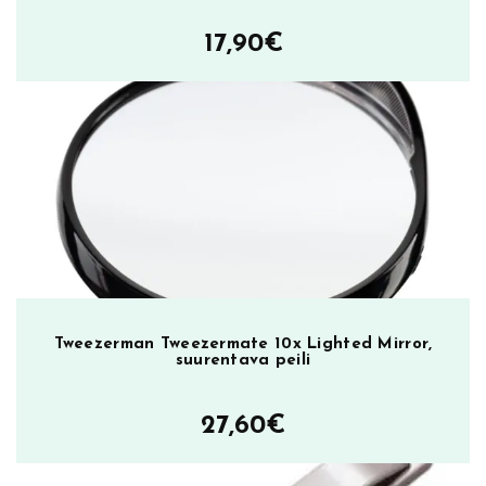
n
m
17,90
€
a
n
t
e
l
i
n
m
u
o
t
Tweezerman Tweezermate 10x Lighted Mirror,
o
suurentava peili
i
s
27,60
€
i
l
l