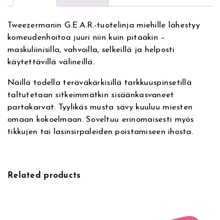
n
m
a
a
Tweezermanin G.E.A.R.-tuotelinja miehille lähestyy
t
n
komeudenhoitoa juuri niin kuin pitääkin –
i
G
maskuliinisilla, vahvoilla, selkeillä ja helposti
v
E
käytettävillä välineillä.
e
A
:
R
Näillä todella teräväkärkisillä tarkkuuspinsetillä
I
taltutetaan sitkeimmätkin sisäänkasvaneet
n
partakarvat. Tyylikäs musta sävy kuuluu miesten
g
omaan kokoelmaan. Soveltuu erinomaisesti myös
r
tikkujen tai lasinsirpaleiden poistamiseen ihosta.
o
w
n
H
Related products
a
i
r
/