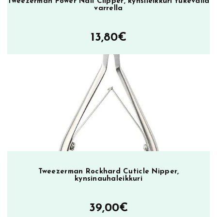
Tweezerman Power Nail Clipper, kynsileikkuri tukevalla
varrella
13,80
€
Tweezerman Rockhard Cuticle Nipper,
kynsinauhaleikkuri
39,00
€