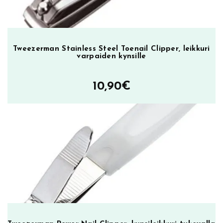
v
ä
t
p
Tweezerman Stainless Steel Toenail Clipper, leikkuri
i
varpaiden kynsille
n
s
10,90
€
e
t
i
t
m
ä
ä
r
ä