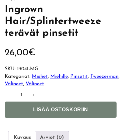
Ingrown
Hair/Splintertweeze
terävät pinsetit
26,00
€
SKU:
13041-MG
Kategoriat:
Miehet
, 
Miehille
, 
Pinsetit
, 
Tweezerman
, 
Välineet
, 
Välineet
T
−
+
w
A
e
LISÄÄ OSTOSKORIIN
l
e
t
z
e
e
r
r
Kuvaus
Arviot (0)