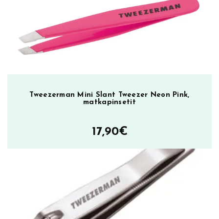
S
p
l
i
n
t
e
r
Tweezerman Mini Slant Tweezer Neon Pink,
matkapinsetit
t
w
e
17,90
€
e
z
e
t
e
r
ä