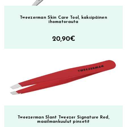
ä
Tweezerman Skin Care Tool, kaksipäinen
ihomatorauta
20,90
€
Tweezerman Slant Tweezer Signature Red,
maailmankuulut pinsetit