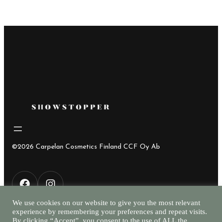
©2026 Carpelan Cosmetics Finland CCF Oy Ab
F
I
We use cookies on our website to give you the most relevant
experience by remembering your preferences and repeat visits.
a
n
By clicking “Accept”, you consent to the use of ALL the