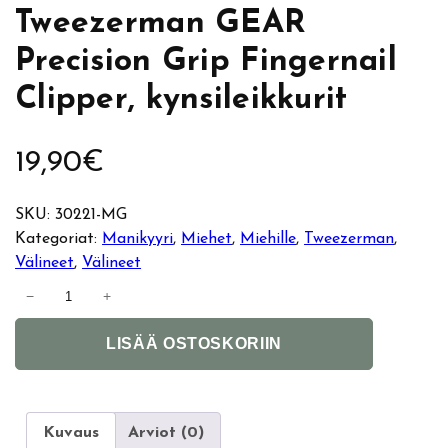
Tweezerman GEAR
Precision Grip Fingernail
Clipper, kynsileikkurit
19,90
€
SKU:
30221-MG
Kategoriat:
Manikyyri
, 
Miehet
, 
Miehille
, 
Tweezerman
, 
Välineet
, 
Välineet
T
−
+
w
A
e
LISÄÄ OSTOSKORIIN
l
e
t
z
e
e
r
r
Kuvaus
Arviot (0)