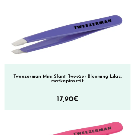
p
F
i
n
g
e
r
n
a
i
l
Tweezerman Mini Slant Tweezer Blooming Lilac,
matkapinsetit
C
l
i
17,90
€
p
p
e
r
,