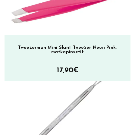
k
y
n
s
i
l
Tweezerman Mini Slant Tweezer Neon Pink,
e
matkapinsetit
i
k
17,90
€
k
u
r
i
t
m
ä
ä
r