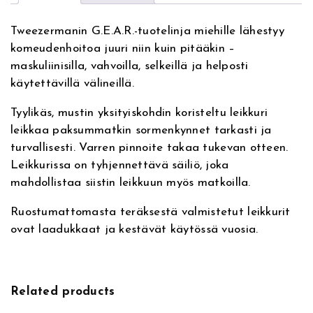
n
m
a
a
Tweezermanin G.E.A.R.-tuotelinja miehille lähestyy
t
n
komeudenhoitoa juuri niin kuin pitääkin –
i
G
maskuliinisilla, vahvoilla, selkeillä ja helposti
v
E
käytettävillä välineillä.
e
A
:
R
Tyylikäs, mustin yksityiskohdin koristeltu leikkuri
P
leikkaa paksummatkin sormenkynnet tarkasti ja
r
turvallisesti. Varren pinnoite takaa tukevan otteen.
e
Leikkurissa on tyhjennettävä säiliö, joka
c
mahdollistaa siistin leikkuun myös matkoilla.
i
s
Ruostumattomasta teräksestä valmistetut leikkurit
i
ovat laadukkaat ja kestävät käytössä vuosia.
o
n
G
r
Related products
i