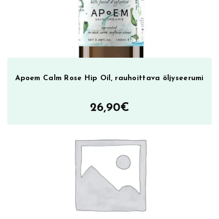
e
m
ä
ä
r
ä
Apoem Calm Rose Hip Oil, rauhoittava öljyseerumi
26,90
€