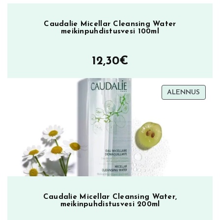
Caudalie Micellar Cleansing Water
meikinpuhdistusvesi 100ml
12,30
€
TUOT
ALENNUS
ALEN
Caudalie Micellar Cleansing Water,
meikinpuhdistusvesi 200ml