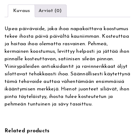
e
I
r
M
Kuvaus
Arviot (0)
n
E
a
F
Upea päivävoide, joka ihoa napakoittava koostumus
t
i
tekee ihosta päivä päivältä kauniimman. Kosteuttaa
i
n
ja hoitaa ihoa olematta rasvainen. Pehmeä,
v
e
kermainen koostumus, levittyy helposti ja jättää ihon
e
D
pinnalle kosteuttavan, satiinisen sileän pinnan.
:
e
Viinirypäleiden antioksidantit ja ravinnerikkaat öljyt
B
silottavat tehokkaasti ihoa. Säännöllisesti käytettynä
e
tämä tehovoide auttaa vähentämään ensimmäisiä
a
ikääntymisen merkkejä. Hienot juonteet siliävät, ihon
u
pinta täyteläistyy, ihosta tulee kosteutetun ja
t
e
pehmeän tuntuinen ja sävy tasoittuu.
D
a
y
Related products
C