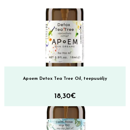
r
e
a
m
5
0
m
l
,
p
ä
Apoem Detox Tea Tree Oil, teepuuöljy
i
v
18,30
€
ä
v
o
i
d