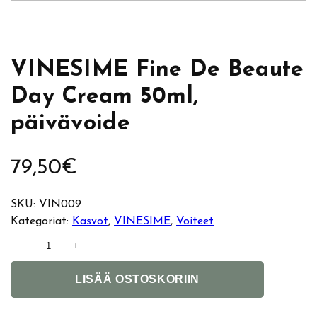
VINESIME Fine De Beaute
Day Cream 50ml,
päivävoide
79,50
€
SKU:
VIN009
Kategoriat:
Kasvot
, 
VINESIME
, 
Voiteet
V
−
+
I
A
N
LISÄÄ OSTOSKORIIN
l
E
t
S