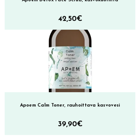
Apoem Detox Face Scrub, kasvokuorinta
42,50
€
Apoem Calm Toner, rauhoittava kasvovesi
39,90
€