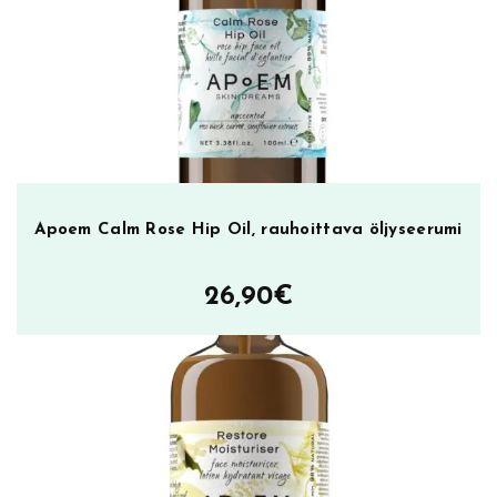
Apoem Calm Rose Hip Oil, rauhoittava öljyseerumi
26,90
€