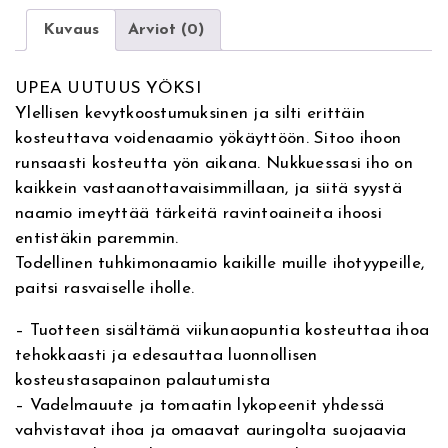
a
r
s
Kuvaus
Arviot (0)
i
h
n
z
a
l
n
i
UPEA UUTUUS YÖKSI
t
o
Ylellisen kevytkoostumuksinen ja silti erittäin
i
H
e
n
kosteuttava voidenaamio yökäyttöön. Sitoo ihoon
v
y
runsaasti kosteutta yön aikana. Nukkuessasi iho on
e
d
n
t
kaikkein vastaanottavaisimmillaan, ja siitä syystä
:
r
naamio imeyttää tärkeitä ravintoaineita ihoosi
h
a
a
entistäkin paremmin.
-
i
o
Todellinen tuhkimonaamio kaikille muille ihotyypeille,
T
paitsi rasvaiselle iholle.
h
n
n
e
– Tuotteen sisältämä viikunaopuntia kosteuttaa ihoa
r
t
:
tehokkaasti ja edesauttaa luonnollisen
a
kosteustasapainon palautumista
p
a
6
– Vadelmauute ja tomaatin lykopeenit yhdessä
y
vahvistavat ihoa ja omaavat auringolta suojaavia
M
o
9