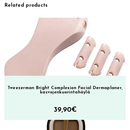
i
h
Related products
n
i
e
n
n
t
h
a
i
o
n
n
t
:
a
3
o
1
l
,
i
9
:
0
3
€
8
.
Tweezerman Bright Complexion Facial Dermaplaner,
,
kasvojenkuorintahöylä
9
0
€
39,90
€
.