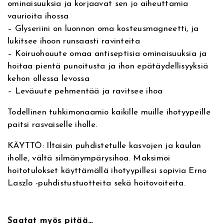
ominaisuuksia ja korjaavat sen jo aiheuttamia
e
vaurioita ihossa
m
l
,
– Glyseriini on luonnon oma kosteusmagneetti, ja
o
r
i
0
lukitsee ihoon runsaasti ravinteita
y
– Koiruohouute omaa antiseptisia ominaisuuksia ja
:
0
S
hoitaa pientä punoitusta ja ihon epätäydellisyyksiä
l
kehon ollessa levossa
9
€
e
– Leväuute pehmentää ja ravitsee ihoa
e
9
.
Todellinen tuhkimonaamio kaikille muille ihotyypeille
p
paitsi rasvaiselle iholle.
M
,
a
KÄYTTÖ: Iltaisin puhdistetulle kasvojen ja kaulan
s
9
iholle, vältä silmänympärysihoa. Maksimoi
k
hoitotulokset käyttämällä ihotyypillesi sopivia Erno
,
0
Laszlo -puhdistustuotteita sekä hoitovoiteita.
y
ö
€
v
Saatat myös pitää…
o