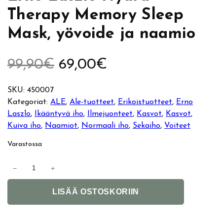
Therapy Memory Sleep
Mask, yövoide ja naamio
A
N
99,90
€
69,00
€
l
y
SKU:
450007
Kategoriat:
ALE
, 
Ale-tuotteet
, 
Erikoistuotteet
, 
Erno
k
k
Laszlo
, 
Ikääntyvä iho
, 
Ilmejuonteet
, 
Kasvot
, 
Kasvot
, 
Kuiva iho
, 
Naamiot
, 
Normaali iho
, 
Sekaiho
, 
Voiteet
u
y
Varastossa
p
i
E
−
+
e
n
r
A
n
LISÄÄ OSTOSKORIIN
r
e
l
o
t
L
ä
n
e