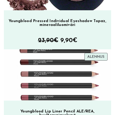
Youngblood Pressed Individual Eyeshadow Topaz,
mineraaliluomiväri
Alkuperäinen
Nykyinen
23,90
€
9,90
€
hinta
hinta
TUOT
ALENNUS
oli:
on:
ALEN
23,90€.
9,90€.
Youngblood Lip Liner Pencil ALE/REA,