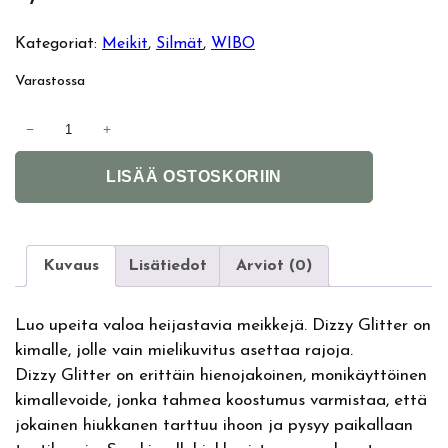
Kategoriat:
Meikit
, 
Silmät
, 
WIBO
Varastossa
W
−
+
I
A
B
LISÄÄ OSTOSKORIIN
l
O
t
D
e
i
r
z
Kuvaus
Lisätiedot
Arviot (0)
n
z
a
y
Luo upeita valoa heijastavia meikkejä. Dizzy Glitter on
t
G
kimalle, jolle vain mielikuvitus asettaa rajoja.
i
l
Dizzy Glitter on erittäin hienojakoinen, monikäyttöinen
v
i
kimallevoide, jonka tahmea koostumus varmistaa, että
e
t
jokainen hiukkanen tarttuu ihoon ja pysyy paikallaan
:
t