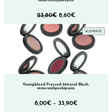
huultenrajauskynä
Alkuperäinen
Nykyinen
23,80
€
8,60
€
hinta
hinta
TUOT
ALENNUS
oli:
on:
ALEN
23,80€.
8,60€.
Youngblood Pressed Mineral Blush,
mineraaliposkipuna
Hintaluokka
8,00
€
–
33,90
€