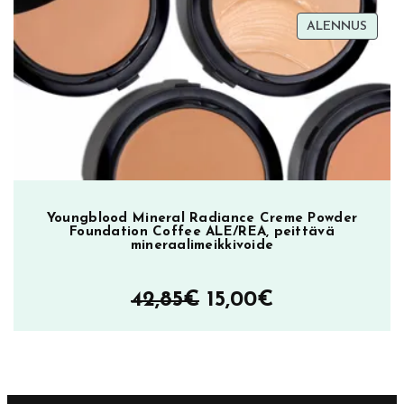
8,00€
TUOT
ALENNUS
–
ALEN
33,90€
Youngblood Mineral Radiance Creme Powder
Foundation Coffee ALE/REA, peittävä
mineraalimeikkivoide
Alkuperäinen
Nykyinen
42,85
€
15,00
€
hinta
hinta
oli:
on:
42,85€.
15,00€.