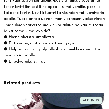
tuntikausia. Sen kimallehiukkasista runsas koostumus
e
tekee levittämisestä helppoa – silmäluomille, poskille
r
tai dekolteelle. Levitä tuotetta yksinään tai luomivärin
,
päälle. Tuote antaa upean, moniulotteisen vaikutelman
l
ilman ilman tarvetta meikin korjailuun päivän mittaan.
u
o
Miksi tämä kimallevoide?
m
● Hienojakoista kimalletta
i
● Ei tahmaa, mutta on erittäin pysyvä
v
● Helppo levittää paljaalle iholle, meikkivoiteen- tai
ä
luomivärin päälle
r
● Ei pölyä eikä suttaa
i
m
ä
Related products
ä
r
ä
TUOT
ALENNUS
ALEN