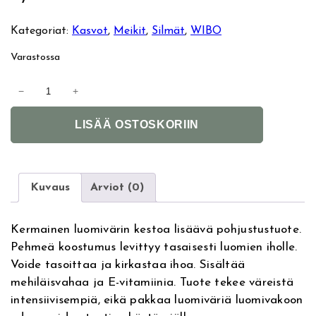
Kategoriat:
Kasvot
, 
Meikit
, 
Silmät
, 
WIBO
Varastossa
W
−
+
I
A
B
LISÄÄ OSTOSKORIIN
l
O
t
E
e
y
r
e
Kuvaus
Arviot (0)
n
s
a
h
Kermainen luomivärin kestoa lisäävä pohjustustuote.
t
a
Pehmeä koostumus levittyy tasaisesti luomien iholle.
i
d
Voide tasoittaa ja kirkastaa ihoa. Sisältää
v
o
mehiläisvahaa ja E-vitamiinia. Tuote tekee väreistä
e
w
intensiivisempiä, eikä pakkaa luomiväriä luomivakoon
:
B