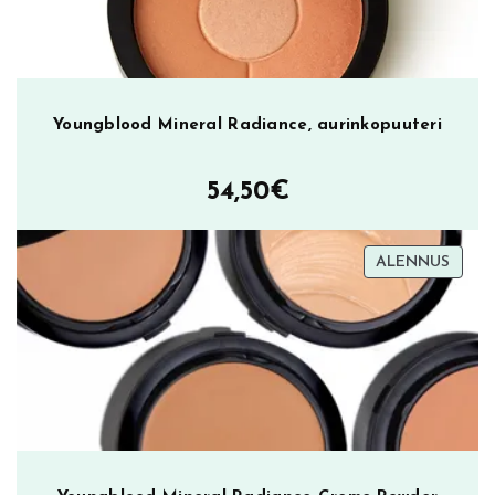
Youngblood Mineral Radiance, aurinkopuuteri
54,50
€
TUOT
ALENNUS
ALEN