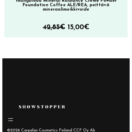
Youngblood Mineral Radiance Creme Powder
Foundation Coffee ALE/REA, peittävä
mineraalimeikkivoide
Alkuperäinen
Nykyinen
42,85
€
15,00
€
hinta
hinta
oli:
on:
42,85€.
15,00€.
©2026 Carpelan Cosmetics Finland CCF Oy Ab