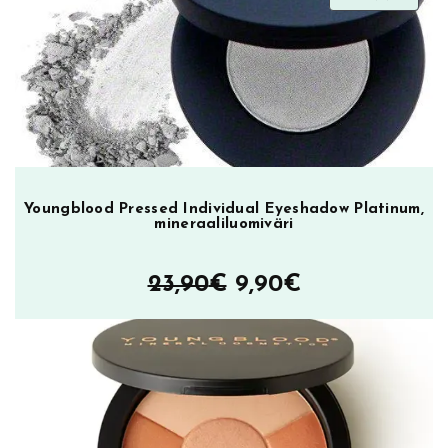
oli:
on:
ALEN
23,90€.
9,90€.
Youngblood Pressed Individual Eyeshadow Platinum,
mineraaliluomiväri
Alkuperäinen
Nykyinen
23,90
€
9,90
€
hinta
hinta
oli:
on:
23,90€.
9,90€.