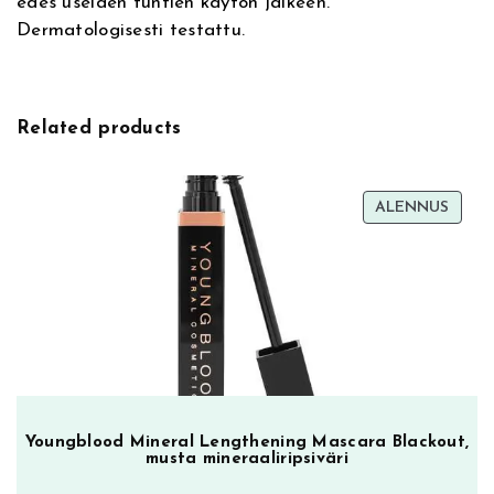
edes useiden tuntien käytön jälkeen.
a
Dermatologisesti testattu.
s
e
,
s
Related products
i
l
m
TUOT
ALENNUS
ä
ALEN
m
e
i
k
i
n
p
o
Youngblood Mineral Lengthening Mascara Blackout,
h
musta mineraaliripsiväri
j