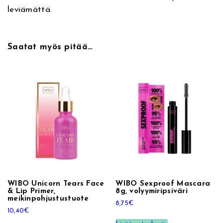
r
leviämättä.
a
8
g
Saatat myös pitää…
,
v
e
d
e
n
k
e
s
t
ä
WIBO Unicorn Tears Face
WIBO Sexproof Mascara
v
& Lip Primer,
8g, volyymiripsiväri
ä
meikinpohjustustuote
8,75
€
r
10,40
€
i