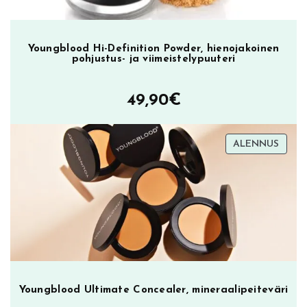
s
i
v
u
Youngblood Hi-Definition Powder, hienojakoinen
pohjustus- ja viimeistelypuuteri
l
l
49,90
€
a
.
TUOT
ALENNUS
ALEN
Youngblood Ultimate Concealer, mineraalipeiteväri