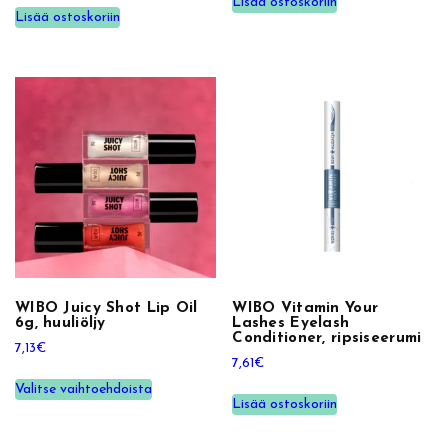
Lisää ostoskoriin
p
Lisää ostoskoriin
s
i
v
ä
r
i
m
ä
ä
r
ä
WIBO Juicy Shot Lip Oil
WIBO Vitamin Your
6g, huuliöljy
Lashes Eyelash
Conditioner, ripsiseerumi
7,13
€
7,61
€
T
Valitse vaihtoehdoista
ä
Lisää ostoskoriin
l