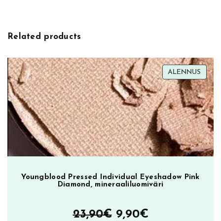
l
ä
t
u
Related products
o
t
t
TUOT
ALENNUS
ALEN
e
e
l
l
a
o
n
u
s
Youngblood Pressed Individual Eyeshadow Pink
Diamond, mineraaliluomiväri
e
a
Alkuperäinen
Nykyinen
23,90
€
9,90
€
m