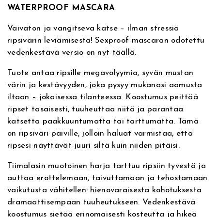
r
WATERPROOF MASCARA
t
o
i
o
Vaivaton ja vangitseva katse – ilman stressiä
v
f
ripsivärin leviämisestä! Sexproof mascaran odotettu
e
W
vedenkestävä versio on nyt täällä.
:
a
t
Tuote antaa ripsille megavolyymia, syvän mustan
e
värin ja kestävyyden, joka pysyy mukanasi aamusta
r
iltaan – jokaisessa tilanteessa. Koostumus peittää
p
ripset tasaisesti, tuuheuttaa niitä ja parantaa
r
katsetta paakkuuntumatta tai tarttumatta. Tämä
o
on ripsiväri päiville, jolloin haluat varmistaa, että
o
ripsesi näyttävät juuri siltä kuin niiden pitäisi.
f
M
Tiimalasin muotoinen harja tarttuu ripsiin tyvestä ja
a
auttaa erottelemaan, taivuttamaan ja tehostamaan
s
vaikutusta vähitellen: hienovaraisesta kohotuksesta
c
dramaattisempaan tuuheutukseen. Vedenkestävä
a
koostumus sietää erinomaisesti kosteutta ja hikeä