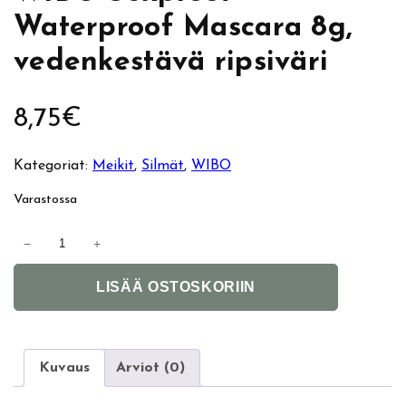
Waterproof Mascara 8g,
vedenkestävä ripsiväri
8,75
€
Kategoriat:
Meikit
, 
Silmät
, 
WIBO
Varastossa
W
−
+
I
A
B
LISÄÄ OSTOSKORIIN
l
O
t
S
e
e
r
x
Kuvaus
Arviot (0)
n
p
a