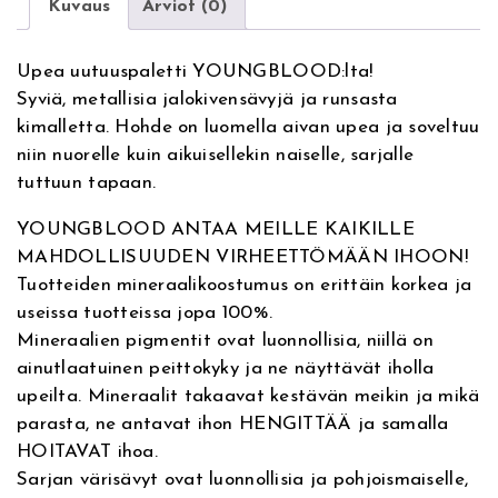
l
Kuvaus
Arviot (0)
n
o
i
h
a
o
Upea uutuuspaletti YOUNGBLOOD:lta!
t
d
n
i
Syviä, metallisia jalokivensävyjä ja runsasta
i
C
kimalletta. Hohde on luomella aivan upea ja soveltuu
v
r
e
n
niin nuorelle kuin aikuisellekin naiselle, sarjalle
e
o
tuttuun tapaan.
:
w
n
t
n
YOUNGBLOOD ANTAA MEILLE KAIKILLE
h
a
J
MAHDOLLISUUDEN VIRHEETTÖMÄÄN IHOON!
e
Tuotteiden mineraalikoostumus on erittäin korkea ja
i
o
w
useissa tuotteissa jopa 100%.
e
n
n
Mineraalien pigmentit ovat luonnollisia, niillä on
l
ainutlaatuinen peittokyky ja ne näyttävät iholla
s
t
:
upeilta. Mineraalit takaavat kestävän meikin ja mikä
E
parasta, ne antavat ihon HENGITTÄÄ ja samalla
y
a
3
HOITAVAT ihoa.
e
Sarjan värisävyt ovat luonnollisia ja pohjoismaiselle,
s
o
9