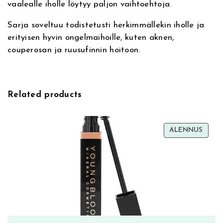
vaalealle iholle löytyy paljon vaihtoehtoja.
h
a
l
,
Sarja soveltuu todistetusti herkimmällekin iholle ja
d
erityisen hyvin ongelmaihoille, kuten aknen,
o
i
9
couperosan ja ruusufinnin hoitoon.
w
:
0
P
a
5
€
l
Related products
e
2
.
t
t
TUOT
ALENNUS
,
e
ALEN
,
9
l
u
0
o
m
€
i
v