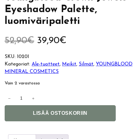
Eyeshadow Palette,
luomiväripaletti
A
N
52,90
€
39,90
€
l
y
SKU:
10201
Kategoriat:
Ale-tuotteet
, 
Meikit
, 
Silmät
, 
YOUNGBLOOD
k
k
MINERAL COSMETICS
u
y
Vain 2 varastossa
p
i
Y
−
+
o
e
n
A
u
LISÄÄ OSTOSKORIIN
l
n
r
e
t
g
e
b
ä
n
r