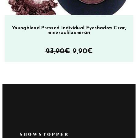
Youngblood Pressed Individual Eyeshadow Czar,
mineraaliluomiväri
Alkuperäinen
Nykyinen
23,90
€
9,90
€
hinta
hinta
oli:
on:
23,90€.
9,90€.