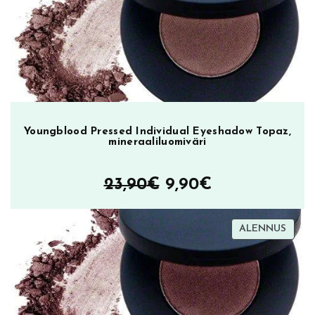
Youngblood Pressed Individual Eyeshadow Topaz,
mineraaliluomiväri
Alkuperäinen
Nykyinen
23,90
€
9,90
€
hinta
hinta
TUOT
ALENNUS
oli:
on:
ALEN
23,90€.
9,90€.