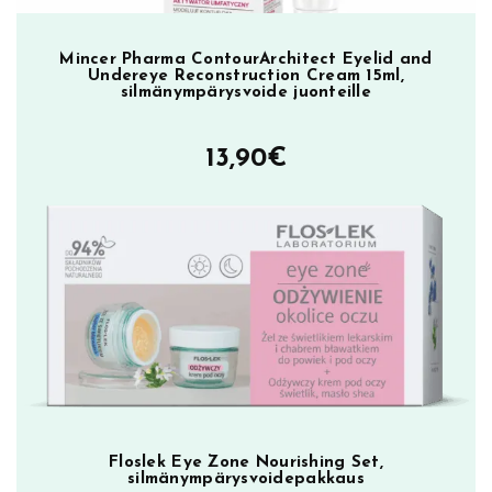
ä
n
Mincer Pharma ContourArchitect Eyelid and
Undereye Reconstruction Cream 15ml,
y
silmänympärysvoide juonteille
m
p
13,90
€
ä
r
y
s
i
h
o
l
l
e
m
ä
Floslek Eye Zone Nourishing Set,
ä
silmänympärysvoidepakkaus