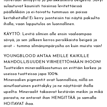
taitetaan sinisyyttä ja persikkaisesta beigestä. Sävyt
v
l
sulautuvat kauniisti toisiinsa levitettäessä
e
t
päällekkäin ja ei-toivottu tummuus on poissa
:
i
kertaheitolla! Ei kerry juonteisiin tai näytä paksulta
m
iholla, vaan lopputulos on luonnollinen.
a
t
KÄYTTÖ: Levitä silmien alle ensin vaaleampaa
e
sävyä, ja sen jälkeen kerros persikkaista beigeä ja
C
avot – tumma silmänympärysiho on kuin muisto vain!
o
r
YOUNGBLOOD ANTAA MEILLE KAIKILLE
r
MAHDOLLISUUDEN VIRHEETTÖMÄÄN IHOON!
e
Tuotteiden mineraalikoostumus on erittäin korkea ja
c
useissa tuotteissa jopa 100%.
t
Mineraalien pigmentit ovat luonnollisia, niillä on
o
ainutlaatuinen peittokyky ja ne näyttävät iholla
r
upeilta. Mineraalit takaavat kestävän meikin ja mikä
,
parasta, ne antavat ihon HENGITTÄÄ ja samalla
p
HOITAVAT ihoa.
e