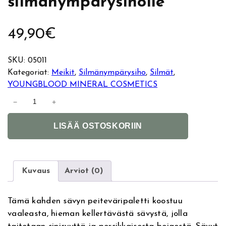
silmänympärysiholle
49,90
€
SKU:
05011
Kategoriat:
Meikit
, 
Silmänympärysiho
, 
Silmät
, 
YOUNGBLOOD MINERAL COSMETICS
Y
−
+
o
A
u
LISÄÄ OSTOSKORIIN
l
n
t
g
e
b
r
l
Kuvaus
Arviot (0)
n
o
a
o
Tämä kahden sävyn peiteväripaletti koostuu
t
d
vaaleasta, hieman kellertävästä sävystä, jolla
i
U