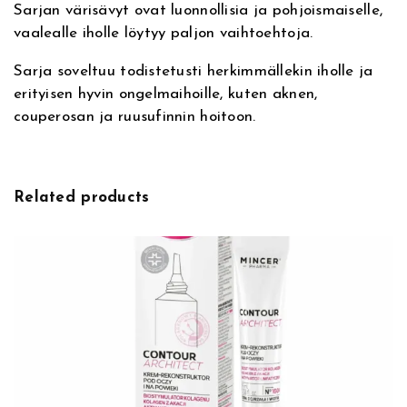
Sarjan värisävyt ovat luonnollisia ja pohjoismaiselle,
i
vaalealle iholle löytyy paljon vaihtoehtoja.
t
e
Sarja soveltuu todistetusti herkimmällekin iholle ja
v
erityisen hyvin ongelmaihoille, kuten aknen,
ä
couperosan ja ruusufinnin hoitoon.
r
i
t
u
Related products
m
m
a
l
l
e
s
i
l
m