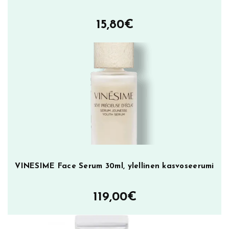
r
ä
15,80
€
VINESIME Face Serum 30ml, ylellinen kasvoseerumi
119,00
€