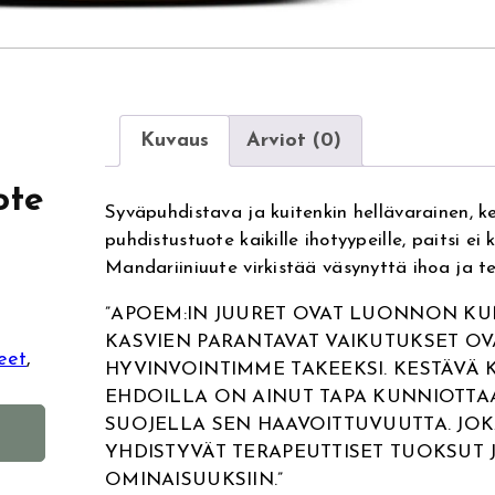
Kuvaus
Arviot (0)
ote
Syväpuhdistava ja kuitenkin hellävarainen, k
puhdistustuote kaikille ihotyypeille, paitsi ei k
Mandariiniuute virkistää väsynyttä ihoa ja t
”APOEM:IN JUURET OVAT LUONNON KU
KASVIEN PARANTAVAT VAIKUTUKSET OV
eet
, 
HYVINVOINTIMME TAKEEKSI. KESTÄVÄ
EHDOILLA ON AINUT TAPA KUNNIOTTA
A
SUOJELLA SEN HAAVOITTUVUUTTA. JOK
l
YHDISTYVÄT TERAPEUTTISET TUOKSUT J
t
OMINAISUUKSIIN.”