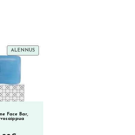
TUOTE
ALENNUS
ALENNUKSESSA
ne Face Bar,
svosaippua