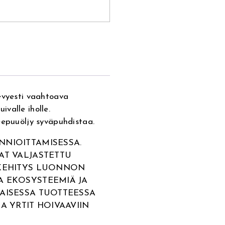
evyesti vaahtoava
uivalle iholle.
eepuuöljy syväpuhdistaa.
NNIOITTAMISESSA.
AT VALJASTETTU
 KEHITYS LUONNON
A EKOSYSTEEMIÄ JA
AISESSA TUOTTEESSA
A YRTIT HOIVAAVIIN