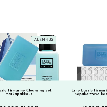
e
r
n
a
t
i
TUOTE
ALENNUS
v
SA
ALENNUKSESSA
e
:
szlo Firmarine Cleansing Set,
Erno Laszlo Firmari
matkapakkaus
napakoittava ka