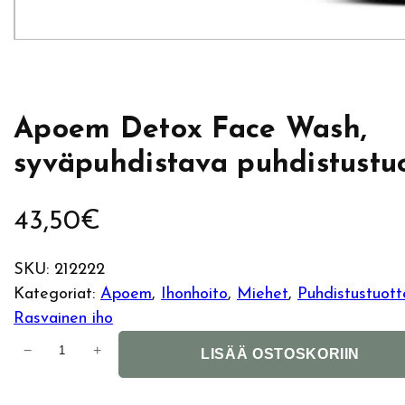
Apoem Detox Face Wash,
syväpuhdistava puhdistustu
43,50
€
SKU:
212222
Kategoriat:
Apoem
, 
Ihonhoito
, 
Miehet
, 
Puhdistustuott
Rasvainen iho
A
−
+
LISÄÄ OSTOSKORIIN
p
o