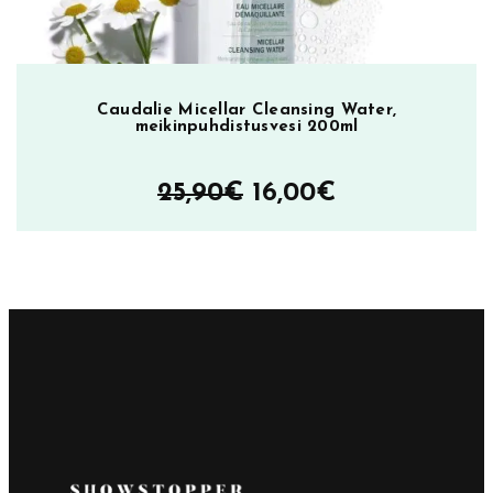
Caudalie Micellar Cleansing Water,
meikinpuhdistusvesi 200ml
Alkuperäinen
Nykyinen
25,90
€
16,00
€
hinta
hinta
oli:
on:
25,90€.
16,00€.