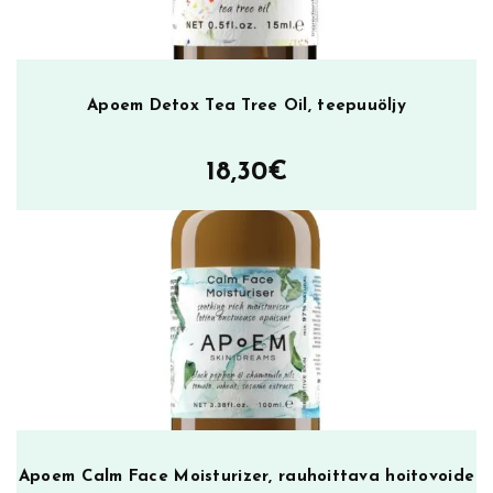
h
e
r
k
Apoem Detox Tea Tree Oil, teepuuöljy
ä
l
l
18,30
€
e
i
h
o
l
l
e
m
ä
ä
r
Apoem Calm Face Moisturizer, rauhoittava hoitovoide
ä