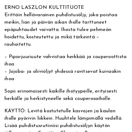
a
l
ERNO LASZLON KULTTITUOTE
t
o
Erittäin hellävarainen puhdistusöljy, joka poistaa
i
S
meikin, lian ja päivän aikan iholle tarttuneet
v
e
epäpuhtaudet vaivatta. Ihosta tulee pehmeän
e
n
hoidettu, kosteutettu ja mikä tärkeintä –
:
s
rauhoitettu.
i
t
– Piparjuuriuute vahvistaa herkkää ja couperoottista
i
ihoa
v
– Jojoba- ja oliiviöljyt yhdessä ravitsevat kuivaakin
e
ihoa
C
l
Sopii erinomaisesti kaikille ihotyypeille, erityisesti
e
herkälle ja herkistyneelle sekä couperosaiholle.
a
n
KÄYTTÖ: Levitä kostutetulle kasvojen ja kaulan
s
iholle pyörivin liikkein. Huuhtele lämpimällä vedellä.
i
Lisää puhdistusrutiiniisi puhdistusöljyn käytön
n