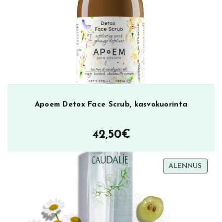
Apoem Detox Face Scrub, kasvokuorinta
42,50
€
TUOT
ALENNUS
ALEN