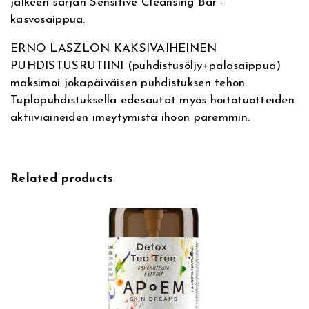
jälkeen sarjan Sensitive Cleansing Bar -
g
kasvosaippua.
O
i
ERNO LASZLON KAKSIVAIHEINEN
l
PUHDISTUSRUTIINI (puhdistusöljy+palasaippua)
,
maksimoi jokapäiväisen puhdistuksen tehon.
p
Tuplapuhdistuksella edesautat myös hoitotuotteiden
u
aktiiviaineiden imeytymistä ihoon paremmin.
h
d
i
s
Related products
t
u
s
ö
l
j
y