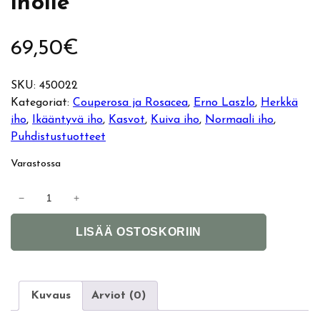
iholle
69,50
€
SKU:
450022
Kategoriat:
Couperosa ja Rosacea
, 
Erno Laszlo
, 
Herkkä
iho
, 
Ikääntyvä iho
, 
Kasvot
, 
Kuiva iho
, 
Normaali iho
, 
Puhdistustuotteet
Varastossa
E
−
+
r
A
n
LISÄÄ OSTOSKORIIN
l
o
t
L
e
a
r
s
Kuvaus
Arviot (0)
n
z