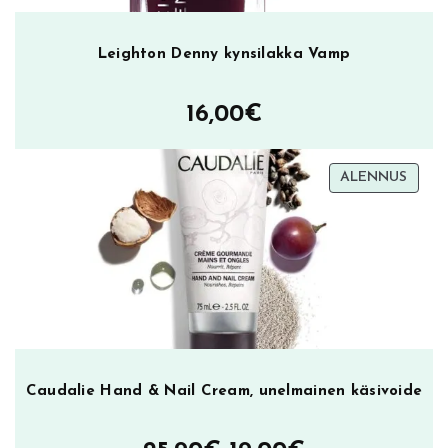
Leighton Denny kynsilakka Vamp
16,00
€
TUOT
ALENNUS
ALEN
Caudalie Hand & Nail Cream, unelmainen käsivoide