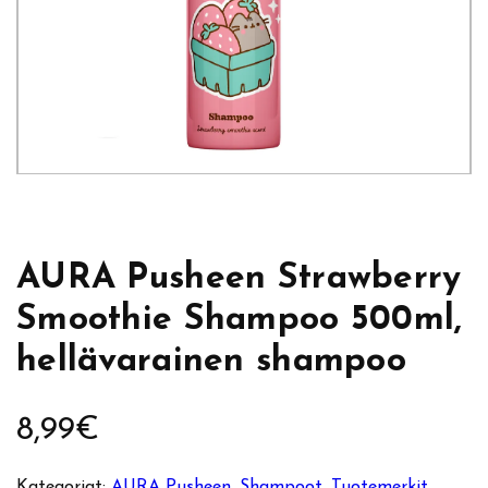
AURA Pusheen Strawberry
Smoothie Shampoo 500ml,
hellävarainen shampoo
8,99
€
Kategoriat:
AURA Pusheen
, 
Shampoot
, 
Tuotemerkit