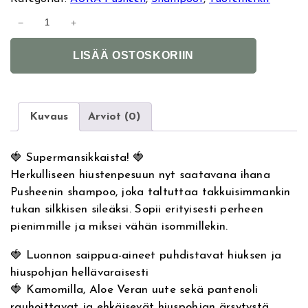
A
−
+
U
A
R
LISÄÄ OSTOSKORIIN
l
A
t
P
e
u
r
s
Kuvaus
Arviot (0)
n
h
a
e
🍓 Supermansikkaista! 🍓
t
e
Herkulliseen hiustenpesuun nyt saatavana ihana
i
n
Pusheenin shampoo, joka taltuttaa takkuisimmankin
v
S
tukan silkkisen sileäksi. Sopii erityisesti perheen
e
t
pienimmille ja miksei vähän isommillekin.
:
r
a
🍓 Luonnon saippua-aineet puhdistavat hiuksen ja
w
hiuspohjan hellävaraisesti
b
🍓 Kamomilla, Aloe Veran uute sekä pantenoli
e
rauhoittavat ja ehkäisevät hiuspohjan ärsytystä