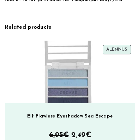
r
r
y
S
Related products
m
o
o
TUOT
ALENNUS
t
ALEN
h
i
e
S
h
a
m
p
Elf Flawless Eyeshadow Sea Escape
o
o
Alkuperäinen
Nykyinen
6,95
€
2,49
€
5