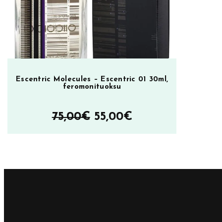
Escentric Molecules – Escentric 01 30ml,
feromonituoksu
Alkuperäinen
Nykyinen
75,00
€
55,00
€
hinta
hinta
oli:
on:
75,00€.
55,00€.