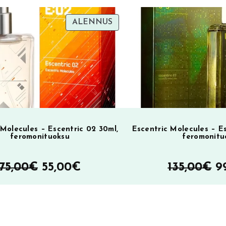
TUOTE
ALENNUS
SA
ALENNUKSESSA
 Molecules – Escentric 02 30ml,
Escentric Molecules – Es
feromonituoksu
feromonitu
Alkuperäinen
Nykyinen
A
75,00
€
55,00
€
135,00
€
9
hinta
hinta
h
oli:
on:
ol
SA
75,00€.
55,00€.
1