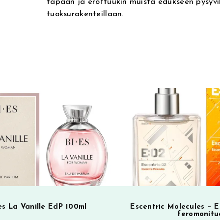
tapaan ja erottuukin muista edukseen pysyvil
r
tuoksurakenteillaan.
n
a
t
i
v
e
:
es La Vanille EdP 100ml
Escentric Molecules – E
feromonitu