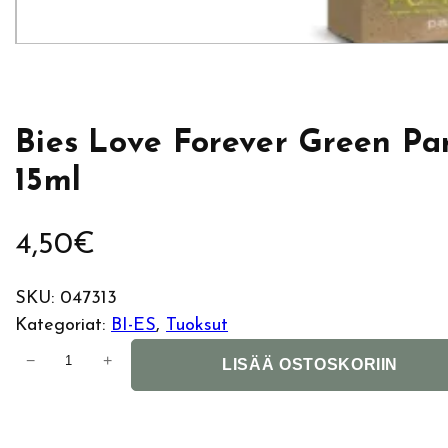
Bies Love Forever Green P
15ml
4,50
€
SKU:
047313
Kategoriat:
BI-ES
, 
Tuoksut
B
−
+
LISÄÄ OSTOSKORIIN
i
e
s