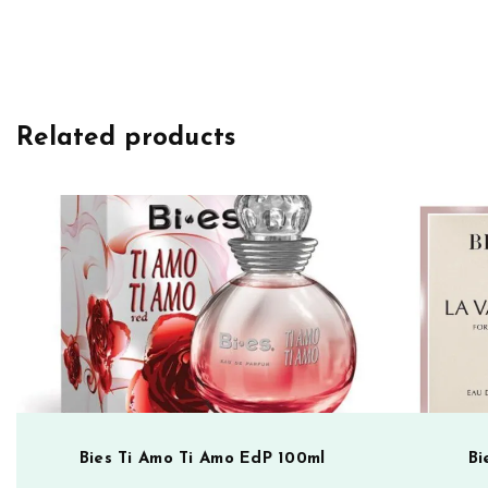
L
o
v
e
F
Related products
o
r
e
v
e
r
G
r
e
e
n
Bies Ti Amo Ti Amo EdP 100ml
Bi
P