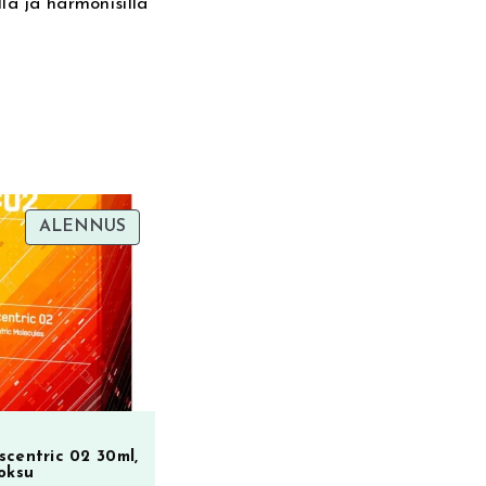
lä ja harmonisilla
TUOTE
ALENNUS
ALENNUKSESSA
scentric 02 30ml,
oksu