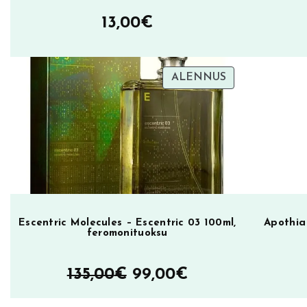
a
13,00
€
r
f
u
TUOTE
ALENNUS
m
ALENNUKSES
1
5
m
l
m
ä
ä
Escentric Molecules – Escentric 03 100ml,
Apothia
feromonituoksu
r
ä
Alkuperäinen
Nykyinen
135,00
€
99,00
€
hinta
hinta