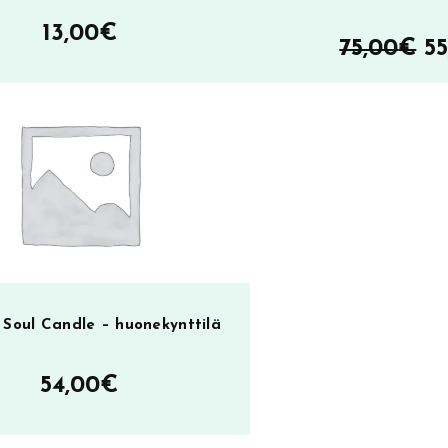
13,00
€
A
75,00
€
55
h
ol
SA
75
 Soul Candle – huonekynttilä
54,00
€