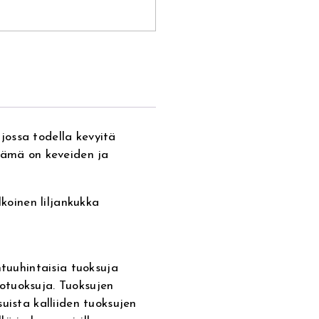
ossa todella kevyitä
 Tämä on keveiden ja
lkoinen liljankukka
htuuhintaisia tuoksuja
tiotuoksuja. Tuoksujen
uista kalliiden tuoksujen