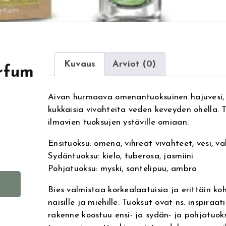
Kuvaus
Arviot (0)
arfum
Aivan hurmaava omenantuoksuinen hajuvesi, j
kukkaisia vivahteita veden keveyden ohella.
ilmavien tuoksujen ystäville omiaan.
Ensituoksu: omena, vihreät vivahteet, vesi, va
Sydäntuoksu: kielo, tuberosa, jasmiini
Pohjatuoksu: myski, santelipuu, ambra
A
Bies valmistaa korkealaatuisia ja erittäin ko
l
naisille ja miehille. Tuoksut ovat ns. inspiraa
t
rakenne koostuu ensi- ja sydän- ja pohjatuoks
e