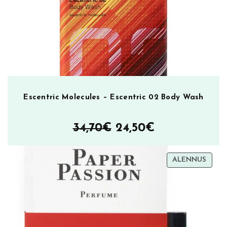
9,90€.
7,90€.
Escentric Molecules – Escentric 02 Body Wash
Alkuperäinen
Nykyinen
34,70
€
24,50
€
hinta
hinta
TUOT
ALENNUS
oli:
on:
ALEN
34,70€.
24,50€.