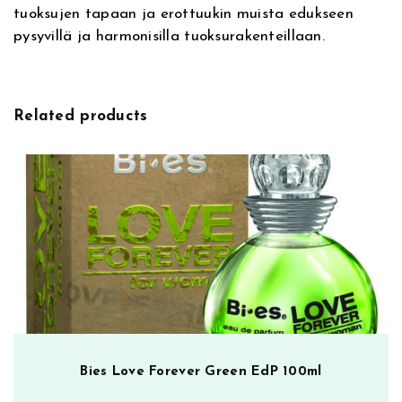
tuoksujen tapaan ja erottuukin muista edukseen
t
pysyvillä ja harmonisilla tuoksurakenteillaan.
u
o
k
s
Related products
u
n
a
i
s
e
l
l
e
m
ä
ä
Bies Love Forever Green EdP 100ml
r