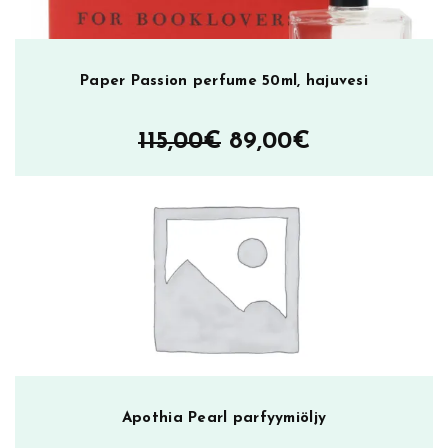
Paper Passion perfume 50ml, hajuvesi
Alkuperäinen
Nykyinen
115,00
€
89,00
€
hinta
hinta
oli:
on:
115,00€.
89,00€.
Apothia Pearl parfyymiöljy