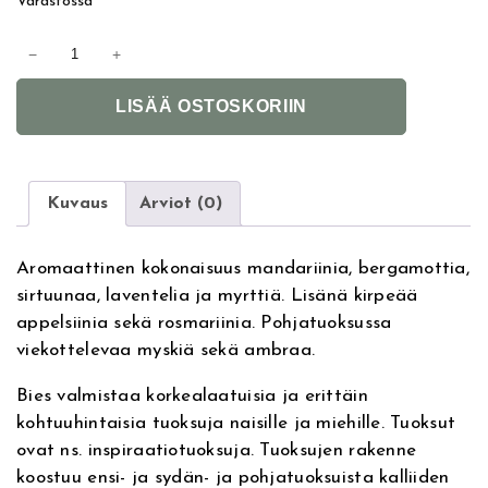
Varastossa
B
−
+
i
A
e
LISÄÄ OSTOSKORIIN
l
s
t
O
e
h
r
O
Kuvaus
Arviot (0)
n
u
a
i
Aromaattinen kokonaisuus mandariinia, bergamottia,
t
e
sirtuunaa, laventelia ja myrttiä. Lisänä kirpeää
i
d
appelsiinia sekä rosmariinia. Pohjatuoksussa
v
p
viekottelevaa myskiä sekä ambraa.
e
1
:
0
Bies valmistaa korkealaatuisia ja erittäin
0
kohtuuhintaisia tuoksuja naisille ja miehille. Tuoksut
m
ovat ns. inspiraatiotuoksuja. Tuoksujen rakenne
l
koostuu ensi- ja sydän- ja pohjatuoksuista kalliiden
,