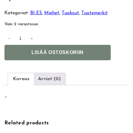
Kategoriat:
BI-ES
, 
Miehet
, 
Tuoksut
, 
Tuotemerkit
Vain 2 varastossa
B
−
+
i
A
e
LISÄÄ OSTOSKORIIN
l
s
t
R
e
o
r
y
Kuvaus
Arviot (0)
n
a
a
l
–
t
B
i
r
v
a
e
n
Related products
:
d