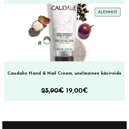
TUOT
ALENNUS
ALEN
Caudalie Hand & Nail Cream, unelmainen käsivoide
Alkuperäinen
Nykyinen
25,90
€
19,00
€
hinta
hinta
oli:
on:
25,90€.
19,00€.