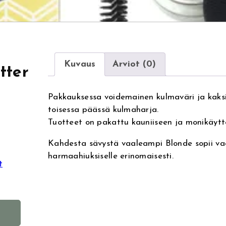
Kuvaus
Arviot (0)
tter
Pakkauksessa voidemainen kulmaväri ja kaksip
toisessa päässä kulmaharja.
Tuotteet on pakattu kauniiseen ja monikäyttö
Kahdesta sävystä vaaleampi Blonde sopii va
harmaahiuksiselle erinomaisesti.
t
A
l