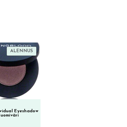
TUOTE
ALENNUS
ALENNUKSESSA
ividual Eyeshadow
luomiväri