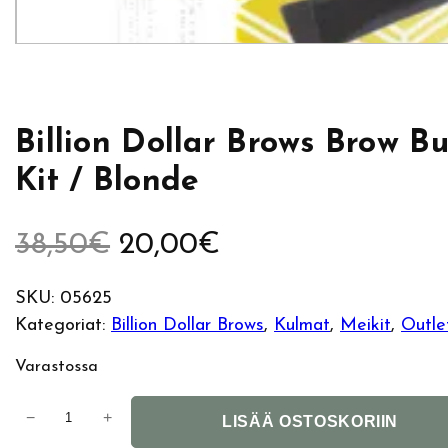
Billion Dollar Brows Brow Bu
Kit / Blonde
A
N
38,50
€
20,00
€
l
y
SKU:
05625
Kategoriat:
Billion Dollar Brows
, 
Kulmat
, 
Meikit
, 
Outle
k
k
Varastossa
u
y
B
−
+
p
i
LISÄÄ OSTOSKORIIN
i