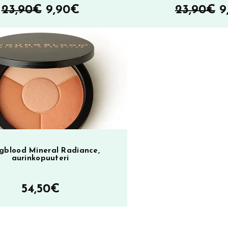
Alkuperäinen
Nykyinen
A
23,90
€
9,90
€
23,90
€
9
hinta
hinta
h
oli:
on:
ol
SA
23,90€.
9,90€.
2
gblood Mineral Radiance,
aurinkopuuteri
54,50
€