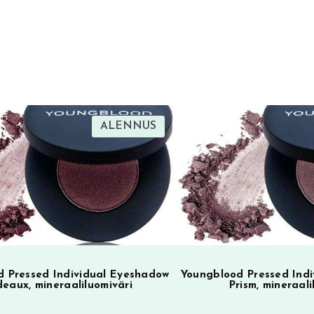
t
e
r
n
a
t
i
TUOTE
ALENNUS
SA
ALENNUKSESSA
v
e
:
 Pressed Individual Eyeshadow
Youngblood Pressed Ind
deaux, mineraaliluomiväri
Prism, mineraali