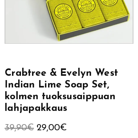
Crabtree & Evelyn West
Indian Lime Soap Set,
kolmen tuoksusaippuan
lahjapakkaus
A
N
39,90
€
29,00
€