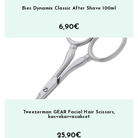
u
Bies Dynamix Classic After Shave 100ml
a
n
6,90
€
l
a
h
j
a
p
a
k
k
a
u
s
Tweezerman GEAR Facial Hair Scissors,
m
kasvokarvasakset
ä
ä
25,90
€