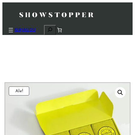
H
KIRJAUDU
a
k
u
Ale!