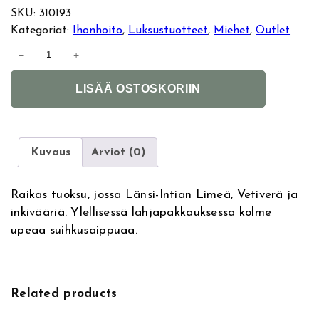
l
y
SKU:
310193
Kategoriat:
Ihonhoito
, 
Luksustuotteet
, 
Miehet
, 
Outlet
k
k
C
−
+
r
u
y
A
a
LISÄÄ OSTOSKORIIN
l
b
p
i
t
t
e
e
n
r
r
e
Kuvaus
Arviot (0)
r
e
n
e
a
&
Raikas tuoksu, jossa Länsi-Intian Limeä, Vetiverä ja
ä
n
t
E
inkivääriä. Ylellisessä lahjapakkauksessa kolme
i
v
i
h
upeaa suihkusaippuaa.
v
e
e
l
n
i
:
y
n
e
n
Related products
W