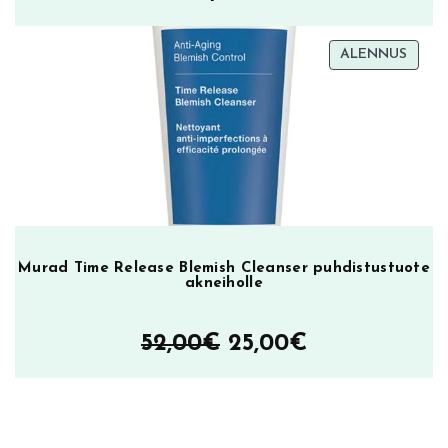
r
ä
TUOT
ALENNUS
ALEN
Murad Time Release Blemish Cleanser puhdistustuote
akneiholle
Alkuperäinen
Nykyinen
52,00
€
25,00
€
hinta
hinta
oli:
on: