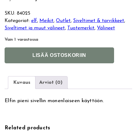
l
y
SKU:
84025
Kategoriat:
elf
, 
Meikit
, 
Outlet
, 
Siveltimet & tarvikkeet
, 
k
k
Siveltimet ja muut välineet
, 
Tuotemerkit
, 
Välineet
u
y
Vain 1 varastossa
p
i
E
A
LISÄÄ OSTOSKORIIN
l
l
e
n
f
t
S
e
r
e
m
r
Kuvaus
Arviot (0)
a
n
ä
n
l
a
Elfin pieni sivellin monenlaiseen käyttöön.
l
t
i
h
S
i
t
v
n
i
i
e
Related products
p
:
e
n