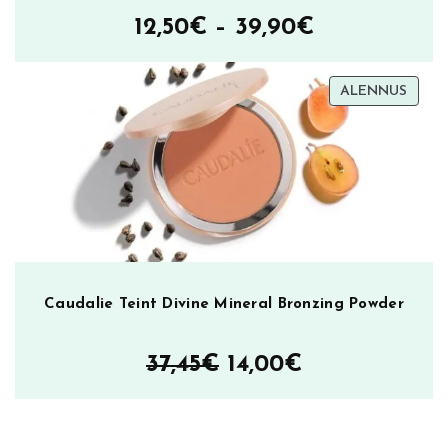
Hintaluokka
12,50
€
–
39,90
€
12,50€
TUOT
ALENNUS
–
ALEN
39,90€
Caudalie Teint Divine Mineral Bronzing Powder
Alkuperäinen
Nykyinen
37,45
€
14,00
€
hinta
hinta
oli:
on: