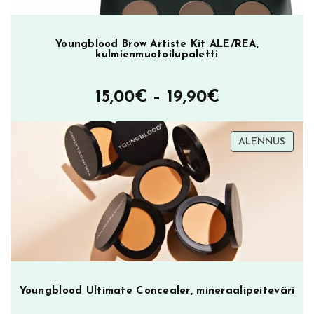
Youngblood Brow Artiste Kit ALE/REA,
kulmienmuotoilupaletti
Hintaluokka
15,00
€
–
19,90
€
15,00€
TUOT
ALENNUS
–
ALEN
19,90€
Youngblood Ultimate Concealer, mineraalipeiteväri