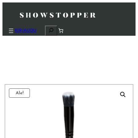
H
KIRJAUDU
a
k
u
Ale!