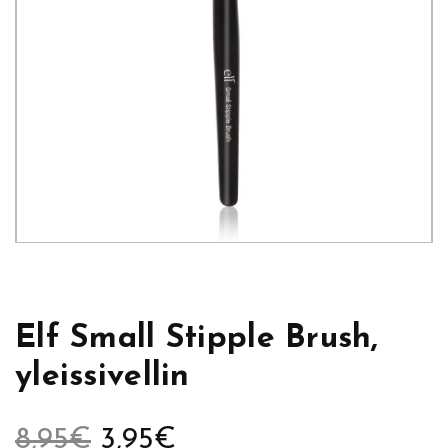
Elf Small Stipple Brush,
yleissivellin
A
N
8,95
€
3,95
€