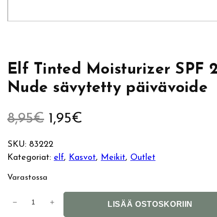
Elf Tinted Moisturizer SPF 
Nude sävytetty päivävoide
A
N
8,95
€
1,95
€
l
y
SKU:
83222
Kategoriat:
elf
, 
Kasvot
, 
Meikit
, 
Outlet
k
k
Varastossa
u
y
E
−
+
p
i
LISÄÄ OSTOSKORIIN
l