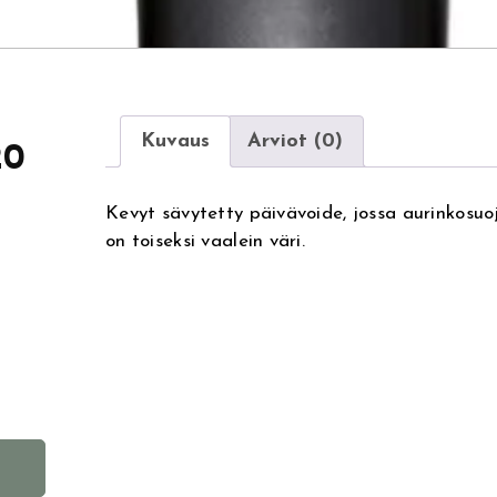
Kuvaus
Arviot (0)
20
Kevyt sävytetty päivävoide, jossa aurinkosu
on toiseksi vaalein väri.
A
l