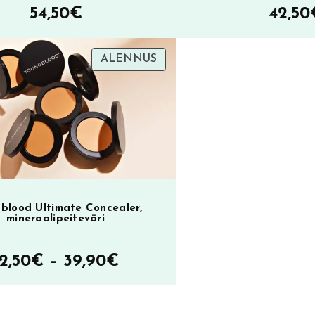
54,50
€
42,50
TUOTE
ALENNUS
SA
ALENNUKSESSA
blood Ultimate Concealer,
mineraalipeiteväri
Hintaluokka:
12,50
€
–
39,90
€
12,50€
–