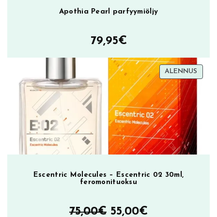
Apothia Pearl parfyymiöljy
79,95
€
TUOT
ALENNUS
ALEN
Escentric Molecules – Escentric 02 30ml,
feromonituoksu
Alkuperäinen
Nykyinen
75,00
€
55,00
€