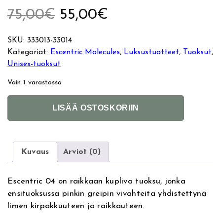
A
N
75,00
€
55,00
€
l
y
SKU:
333013-33014
Kategoriat:
Escentric Molecules
, 
Luksustuotteet
, 
Tuoksut
, 
k
k
Unisex-tuoksut
u
y
Vain 1 varastossa
p
i
E
A
LISÄÄ OSTOSKORIIN
s
l
e
n
c
t
e
e
r
e
n
r
Kuvaus
Arviot (0)
t
n
ä
n
r
a
Escentric 04 on raikkaan kupliva tuoksu, jonka
i
t
i
h
ensituoksussa pinkin greipin vivahteita yhdistettynä
c
i
limen kirpakkuuteen ja raikkauteen.
M
v
n
i
o
e