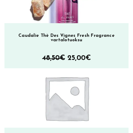
Caudalie Thè Des Vignes Fresh Fragrance
vartalotuoksu
Alkuperäinen
Nykyinen
48,50
€
25,00
€
hinta
hinta
oli:
on:
48,50€.
25,00€.