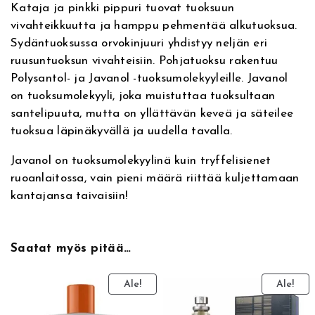
Kataja ja pinkki pippuri tuovat tuoksuun
l
:
e
n
vivahteikkuutta ja hamppu pehmentää alkutuoksua.
e
Sydäntuoksussa orvokinjuuri yhdistyy neljän eri
c
n
t
ruusuntuoksun vivahteisiin. Pohjatuoksu rakentuu
u
Polysantol- ja Javanol -tuoksumolekyyleille. Javanol
h
a
l
on tuoksumolekyyli, joka muistuttaa tuoksultaan
e
i
o
santelipuuta, mutta on yllättävän keveä ja säteilee
s
tuoksua läpinäkyvällä ja uudella tavalla.
–
n
n
E
Javanol on tuoksumolekyylinä kuin tryffelisienet
s
t
:
ruoanlaitossa, vain pieni määrä riittää kuljettamaan
c
kantajansa taivaisiin!
e
a
5
n
t
o
5
Saatat myös pitää…
r
i
l
,
c
Ale!
Ale!
0
i
0