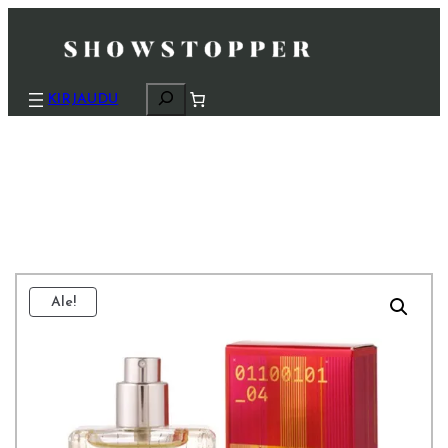
H
KIRJAUDU
a
k
u
Ale!