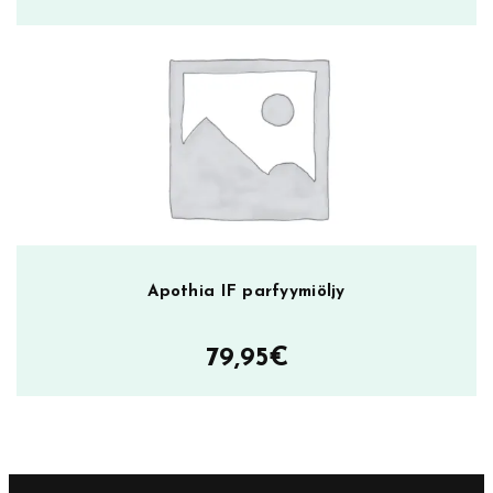
hinta
hinta
oli:
on:
75,00€.
55,00€.
Apothia IF parfyymiöljy
79,95
€