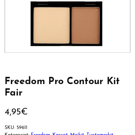
Freedom Pro Contour Kit
Fair
4,95
€
SKU:
59611
Kategoriat:
Freedom
, 
Kasvot
, 
Meikit
, 
Tuotemerkit
, 