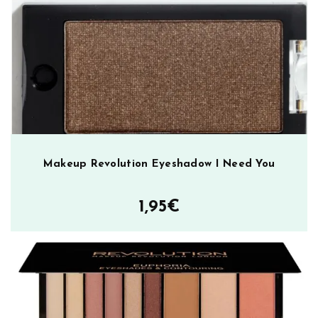
u
r
K
i
t
F
a
i
r
m
Makeup Revolution Eyeshadow I Need You
ä
ä
1,95
€
r
ä