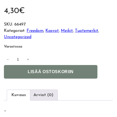
4,30
€
SKU:
66497
Kategoriat:
Freedom
, 
Kasvot
, 
Meikit
, 
Tuotemerkit
, 
Uncategorized
Varastossa
F
−
+
r
A
e
LISÄÄ OSTOSKORIIN
l
e
t
d
e
o
r
m
Kuvaus
Arviot (0)
n
P
a
r
–
t
o