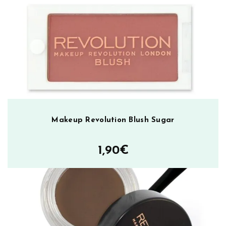
r
ä
Makeup Revolution Blush Sugar
1,90
€