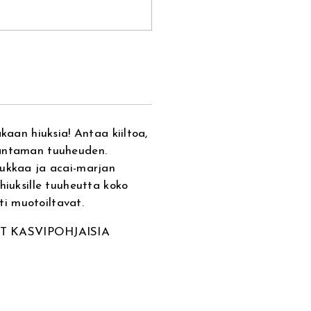
kaan hiuksia! Antaa kiiltoa,
 antaman tuuheuden.
kukkaa ja acai-marjan
hiuksille tuuheutta koko
sti muotoiltavat.
T KASVIPOHJAISIA