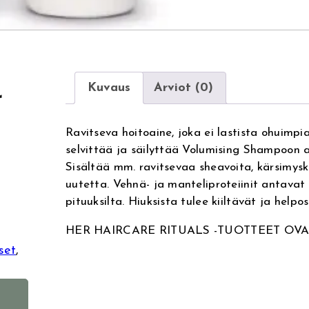
Kuvaus
Arviot (0)
r
Ravitseva hoitoaine, joka ei lastista ohuimpia
selvittää ja säilyttää Volumising Shampoon
Sisältää mm. ravitsevaa sheavoita, kärsimys
uutetta. Vehnä- ja manteliproteiinit antavat 
pituuksilta. Hiuksista tulee kiiltävät ja helpo
HER HAIRCARE RITUALS -TUOTTEET OVA
set
, 
A
l