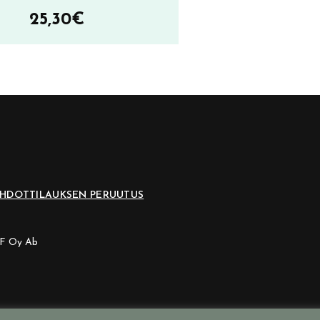
25,30
€
EHDOT
TILAUKSEN PERUUTUS
CF Oy Ab