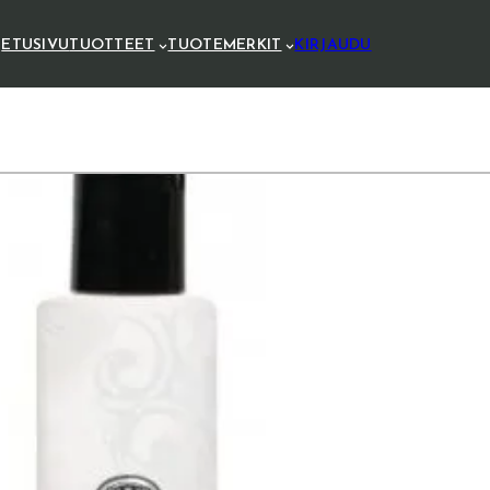
ETUSIVU
TUOTTEET
TUOTEMERKIT
KIRJAUDU