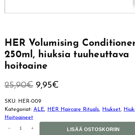
HER Volumising Conditione
250ml, hiuksia tuuheuttava
hoitoaine
A
N
25,90
€
9,95
€
l
y
SKU:
HER-009
Kategoriat:
ALE
, 
HER Haircare Rituals
, 
Hiukset
, 
Hiuk
k
k
Hoitoaineet
u
y
H
−
+
LISÄÄ OSTOSKORIIN
E