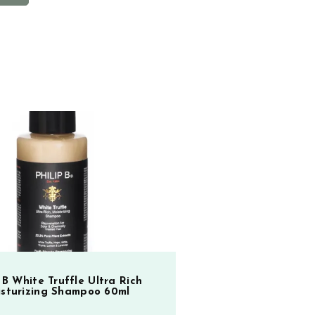
t
e
r
n
a
t
i
v
e
:
p B White Truffle Ultra Rich
sturizing Shampoo 60ml